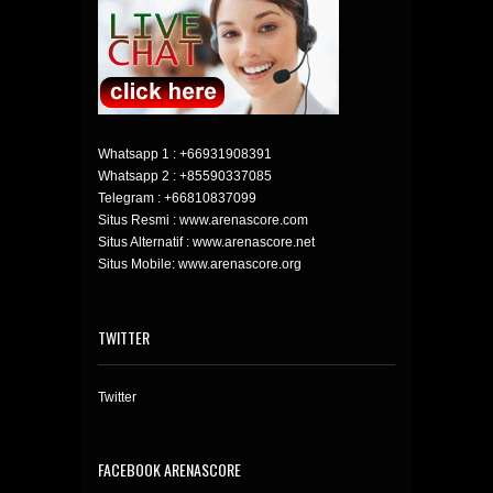
Whatsapp 1 :
+66931908391
Whatsapp 2 :
+85590337085
Telegram :
+66810837099
Situs Resmi : www.arenascore.com
Situs Alternatif : www.arenascore.net
Situs Mobile: www.arenascore.org
TWITTER
Twitter
FACEBOOK ARENASCORE