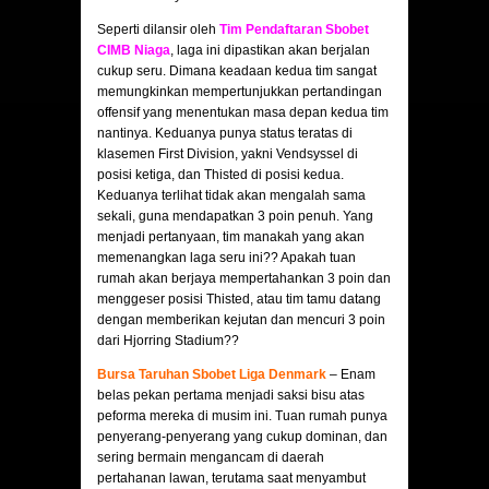
Seperti dilansir oleh
Tim Pendaftaran Sbobet
CIMB Niaga
, laga ini dipastikan akan berjalan
cukup seru. Dimana keadaan kedua tim sangat
memungkinkan mempertunjukkan pertandingan
offensif yang menentukan masa depan kedua tim
nantinya. Keduanya punya status teratas di
klasemen First Division, yakni Vendsyssel di
posisi ketiga, dan Thisted di posisi kedua.
Keduanya terlihat tidak akan mengalah sama
sekali, guna mendapatkan 3 poin penuh. Yang
menjadi pertanyaan, tim manakah yang akan
memenangkan laga seru ini?? Apakah tuan
rumah akan berjaya mempertahankan 3 poin dan
menggeser posisi Thisted, atau tim tamu datang
dengan memberikan kejutan dan mencuri 3 poin
dari Hjorring Stadium??
Bursa Taruhan Sbobet Liga Denmark
– Enam
belas pekan pertama menjadi saksi bisu atas
peforma mereka di musim ini. Tuan rumah punya
penyerang-penyerang yang cukup dominan, dan
sering bermain mengancam di daerah
pertahanan lawan, terutama saat menyambut