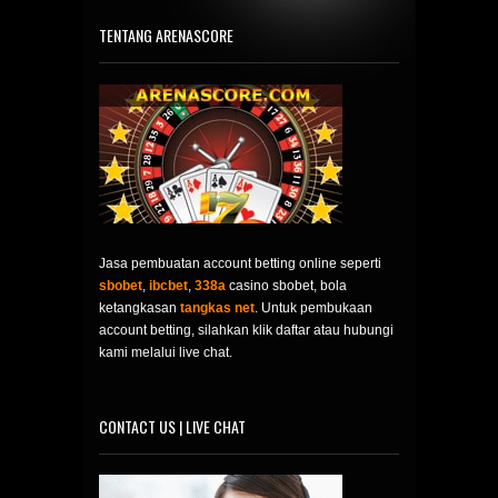
TENTANG ARENASCORE
Jasa pembuatan account betting online seperti
sbobet
,
ibcbet
,
338a
casino sbobet, bola
ketangkasan
tangkas net
. Untuk pembukaan
account betting, silahkan klik daftar atau hubungi
kami melalui live chat.
CONTACT US | LIVE CHAT