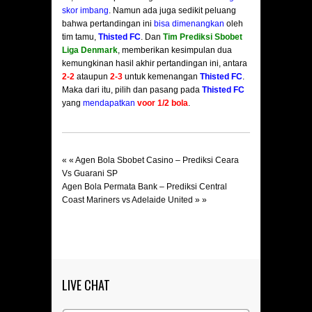
skor imbang
. Namun ada juga sedikit peluang
bahwa pertandingan ini
bisa dimenangkan
oleh
tim tamu,
Thisted FC
. Dan
Tim Prediksi Sbobet
Liga Denmark
, memberikan kesimpulan dua
kemungkinan hasil akhir pertandingan ini, antara
2-2
ataupun
2-3
untuk kemenangan
Thisted FC
.
Maka dari itu, pilih dan pasang pada
Thisted FC
yang
mendapatkan
voor 1/2 bola
.
« «
Agen Bola Sbobet Casino – Prediksi Ceara
Vs Guarani SP
Agen Bola Permata Bank – Prediksi Central
Coast Mariners vs Adelaide United
» »
LIVE CHAT