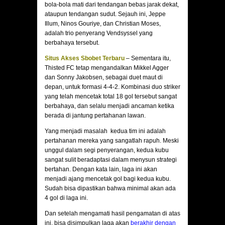
bola-bola mati dari tendangan bebas jarak dekat,
ataupun tendangan sudut. Sejauh ini, Jeppe
Illum, Ninos Gouriye, dan Christian Moses,
adalah trio penyerang Vendsyssel yang
berbahaya tersebut.
Situs Akses Sbobet Terbaru
– Sementara itu,
Thisted FC tetap mengandalkan Mikkel Agger
dan Sonny Jakobsen, sebagai duet maut di
depan, untuk formasi 4-4-2. Kombinasi duo striker
yang telah mencetak total 18 gol tersebut sangat
berbahaya, dan selalu menjadi ancaman ketika
berada di jantung pertahanan lawan.
Yang menjadi masalah kedua tim ini adalah
pertahanan mereka yang sangatlah rapuh. Meski
unggul dalam segi penyerangan, kedua kubu
sangat sulit beradaptasi dalam menysun strategi
bertahan. Dengan kata lain, laga ini akan
menjadi ajang mencetak gol bagi kedua kubu.
Sudah bisa dipastikan bahwa minimal akan ada
4 gol di laga ini.
Dan setelah mengamati hasil pengamatan di atas
ini, bisa disimpulkan laga akan
berakhir dengan