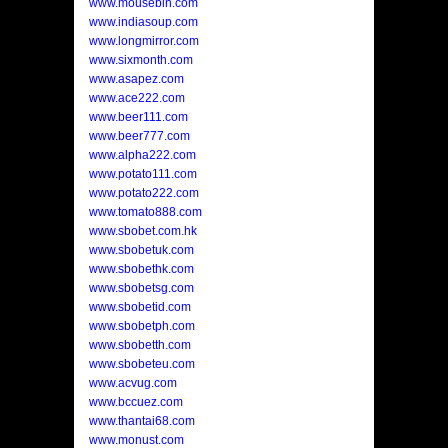
www.mousebin.com
www.indiasoup.com
www.longmirror.com
www.sixmonth.com
www.asapez.com
www.ace222.com
www.beer111.com
www.beer777.com
www.alpha222.com
www.potato111.com
www.potato222.com
www.tomato888.com
www.sbobet.com.hk
www.sbobetuk.com
www.sbobethk.com
www.sbobetsg.com
www.sbobetid.com
www.sbobetph.com
www.sbobetth.com
www.sbobeteu.com
www.acvug.com
www.bccuez.com
www.thantai68.com
www.monust.com