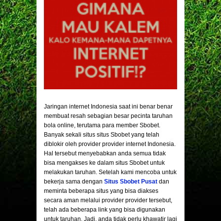
Jaringan internet Indonesia saat ini benar benar
membuat resah sebagian besar pecinta taruhan
bola online, terutama para member Sbobet.
Banyak sekali situs situs Sbobet yang telah
diblokir oleh provider provider internet Indonesia.
Hal tersebut menyebabkan anda semua tidak
bisa mengakses ke dalam situs Sbobet untuk
melakukan taruhan. Setelah kami mencoba untuk
bekerja sama dengan
Situs Sbobet Pusat
dan
meminta beberapa situs yang bisa diakses
secara aman melalui provider provider tersebut,
telah ada beberapa link yang bisa digunakan
untuk taruhan. Jadi, anda tidak perlu khawatir lagi