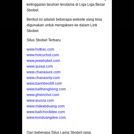
ketinggalan taruhan terutama di Liga Liga Besar
Sbobet.
Berikut ini adalah beberapa website yang bisa
digunakan untuk mengakses ke dalam Link
Sbobet.
Situs Sbobet Terbaru :
www.hotbac.com
www.hotcuchot.com
www.jewelrybet.com
www.quixai.com
www.chanasure.com
www.chanaonly.com
www.banhbeo68.com
www.ballhengheng.com
www.ghienchoi.com
www.wuoza.com
www.makabduang.com
www.ballchockdee.com
www.konduangdee.com
Dan beberapa Situs Lama Sbobet yang