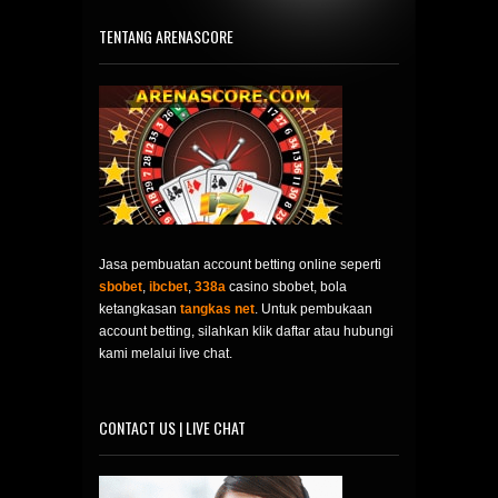
TENTANG ARENASCORE
Jasa pembuatan account betting online seperti
sbobet
,
ibcbet
,
338a
casino sbobet, bola
ketangkasan
tangkas net
. Untuk pembukaan
account betting, silahkan klik daftar atau hubungi
kami melalui live chat.
CONTACT US | LIVE CHAT