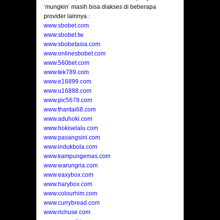
‘
mungkin
‘
masih bisa diakses di beberapa
provider lainnya :
www.sbobet.com
www.sbobet.tw
www.sbobetasia.com
www.onlinesbobet.com
www.560bet.com
www.tek789.com
www.e16899.com
www.u16888.com
www.pic5678.com
www.thantai68.com
www.aduhoki.com
www.hokiselalu.com
www.pasangsini.com
www.indukbola.com
www.kampungemas.com
www.warungria.com
www.eaxybox.com
www.harybox.com
www.colourhim.com
www.currybread.com
www.richuse.com