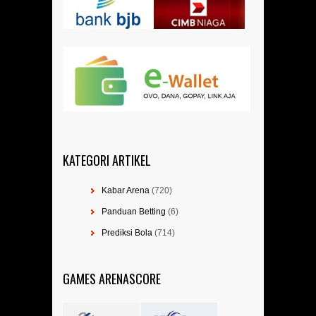
KATEGORI ARTIKEL
Kabar Arena
(720)
Panduan Betting
(6)
Prediksi Bola
(714)
GAMES ARENASCORE