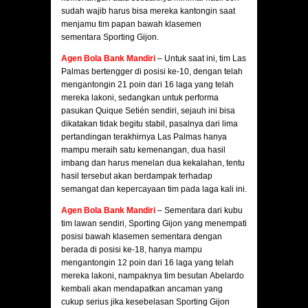
sudah wajib harus bisa mereka kantongin saat
menjamu tim papan bawah klasemen
sementara Sporting Gijon.
Agen Bola Bank Mandiri
– Untuk saat ini, tim Las
Palmas bertengger di posisi ke-10, dengan telah
mengantongin 21 poin dari 16 laga yang telah
mereka lakoni, sedangkan untuk performa
pasukan Quique Setién sendiri, sejauh ini bisa
dikatakan tidak begitu stabil, pasalnya dari lima
pertandingan terakhirnya Las Palmas hanya
mampu meraih satu kemenangan, dua hasil
imbang dan harus menelan dua kekalahan, tentu
hasil tersebut akan berdampak terhadap
semangat dan kepercayaan tim pada laga kali ini.
Agen Bola Bank Mandiri
– Sementara dari kubu
tim lawan sendiri, Sporting Gijon yang menempati
posisi bawah klasemen sementara dengan
berada di posisi ke-18, hanya mampu
mengantongin 12 poin dari 16 laga yang telah
mereka lakoni, nampaknya tim besutan Abelardo
kembali akan mendapatkan ancaman yang
cukup serius jika kesebelasan Sporting Gijon