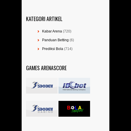
KATEGORI ARTIKEL
Kabar Arena
(720)
Panduan Betting
(6)
Prediksi Bola
(714)
GAMES ARENASCORE