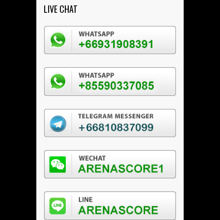
LIVE CHAT