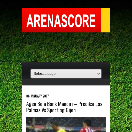
06 JANUARY 2017
Agen Bola Bank Mandiri – Prediksi Las
Palmas Vs Sporting Gijon