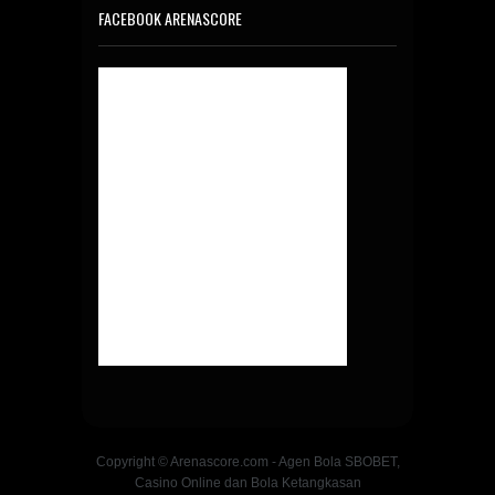
FACEBOOK ARENASCORE
Copyright © Arenascore.com - Agen Bola SBOBET,
Casino Online dan Bola Ketangkasan