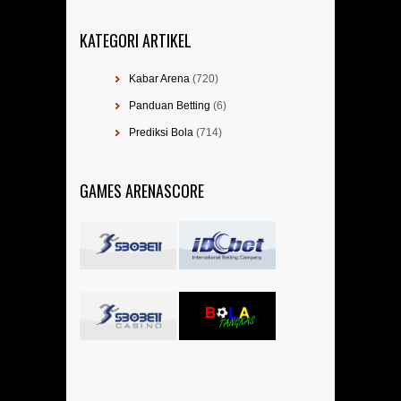
KATEGORI ARTIKEL
Kabar Arena
(720)
Panduan Betting
(6)
Prediksi Bola
(714)
GAMES ARENASCORE