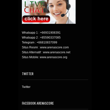
Whatsapp 1 :
+66931908391
Whatsapp 2 :
+85590337085
Telegram :
+66810837099
Situs Resmi : www.arenascore.com
Situs Alternatif : www.arenascore.net
Situs Mobile: www.arenascore.org
TWITTER
Twitter
FACEBOOK ARENASCORE