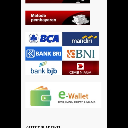
KATEGORI ARTIKEL