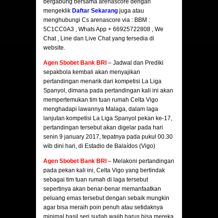
bergabung bersama arenascore dengan
mengeklik
Daftar Sekarang
juga atau
menghubungi Cs arenascore via : BBM :
5C1CC0A3 , Whats App + 66925722808 , We
Chat , Line dan Live Chat yang tersedia di
website.
Agen Sbobet Bank BRI
– Jadwal dan Prediki
sepakbola kembali akan menyajikan
pertandingan menarik dari kompetisi La Liga
Spanyol, dimana pada pertandingan kali ini akan
mempertemukan tim tuan rumah Celta Vigo
menghadapi lawannya Malaga, dalam laga
lanjutan kompetisi La Liga Spanyol pekan ke-17,
pertandingan tersebut akan digelar pada hari
senin 9 january 2017, tepatnya pada pukul 00.30
wib dini hari, di Estadio de Balaídos (Vigo)
Agen Sbobet Bank BRI
– Melakoni pertandingan
pada pekan kali ini, Celta Vigo yang bertindak
sebagai tim tuan rumah di laga tersebut
sepertinya akan benar-benar memanfaatkan
peluang emas tersebut dengan sebaik mungkin
agar bisa meraih poin penuh atau setidaknya
minimal hasil seri sudah wajib harus bisa mereka