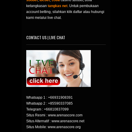
sbobet
,
ibcbet
,
338a
casino sbobet, bola
ketangkasan
tangkas net
. Untuk pembukaan
account betting, silahkan klik daftar atau hubungi
kami melalui live chat.
CONTACT US | LIVE CHAT
Whatsapp 1 :
+66931908391
Whatsapp 2 :
+85590337085
Telegram :
+66810837099
Situs Resmi : www.arenascore.com
Situs Alternatif : www.arenascore.net
Situs Mobile: www.arenascore.org