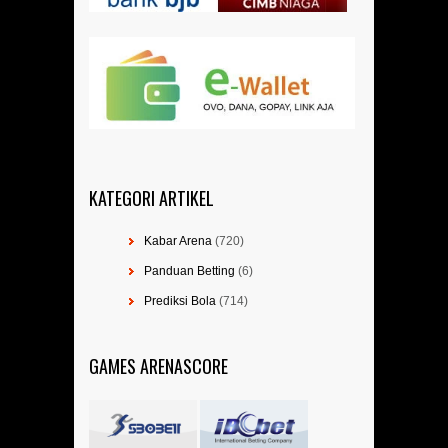
KATEGORI ARTIKEL
Kabar Arena
(720)
Panduan Betting
(6)
Prediksi Bola
(714)
GAMES ARENASCORE