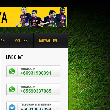
UAN
PREDIKSI
JADWAL LIVE
LIVE CHAT