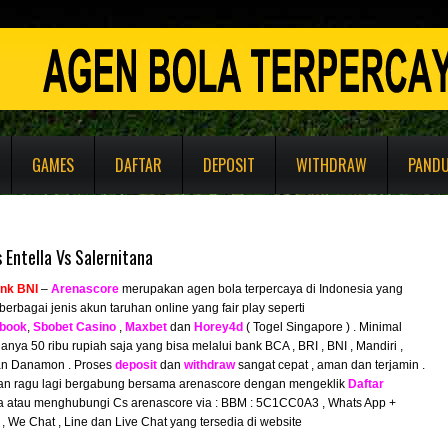
GAMES
DAFTAR
DEPOSIT
WITHDRAW
PAND
 Entella Vs Salernitana
nk BNI
–
Arenascore
merupakan agen bola terpercaya di Indonesia yang
rbagai jenis akun taruhan online yang fair play seperti
tbook
,
Sbobet Casino
,
Maxbet
dan
Horey4d
( Togel Singapore ) . Minimal
anya 50 ribu rupiah saja yang bisa melalui bank BCA , BRI , BNI , Mandiri ,
dan Danamon . Proses
deposit
dan
withdraw
sangat cepat , aman dan terjamin .
gan ragu lagi bergabung bersama arenascore dengan mengeklik
Daftar
a atau menghubungi Cs arenascore via : BBM : 5C1CC0A3 , Whats App +
 We Chat , Line dan Live Chat yang tersedia di website