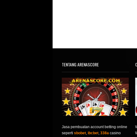
TENTANG ARENASCORE
C
Jasa pembuatan account betting online
seperti
sbobet
,
ibcbet
,
338a
casino