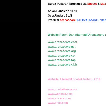
Bursa Pasaran Taruhan Bola
Sbobet
&
Max
Asian Handicap : 0 : 0
Over/Under : 2 1/2
Prediksi
Arenascore
1-0, Bet Oxford Unite
Website Resmi Dan Alternatif Arenascore :
www.arenascore.com
www.arenascore.net
www.arenascore.org
www.arenascore.co
www.arenascore.top
www.arenascore.club
Website Alternatif Sbobet Terbaru 2018 :
www.choilathang.com
www.wasonis.com
www.aurazs.com
www.kfioli.com