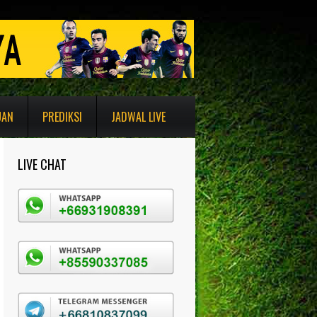
UAN
PREDIKSI
JADWAL LIVE
LIVE CHAT