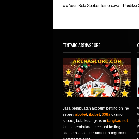
« «
Agen Bola Sbobet Terpercaya – Prediksi 
TENTANG ARENASCORE
C
Jasa pembuatan account betting online
seperti
sbobet
,
ibcbet
,
338a
casino
sbobet, bola ketangkasan
tangkas net
.
T
Untuk pembukaan account betting,
S
silahkan klik daftar atau hubungi kami
S