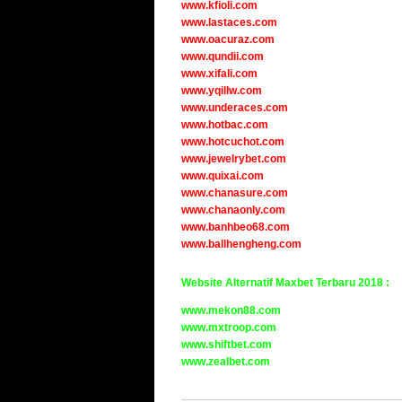
www.kfioli.com
www.lastaces.com
www.oacuraz.com
www.qundii.com
www.xifali.com
www.yqillw.com
www.underaces.com
www.hotbac.com
www.hotcuchot.com
www.jewelrybet.com
www.quixai.com
www.chanasure.com
www.chanaonly.com
www.banhbeo68.com
www.ballhengheng.com
Website Alternatif Maxbet Terbaru 2018 :
www.mekon88.com
www.mxtroop.com
www.shiftbet.com
www.zealbet.com