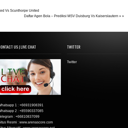
ited Vs Scunthorpe United
Daftar Agen Bola – Prediksi MSV Duisburg Vs Kaiserslautern
» »
ONTACT US | LIVE CHAT
TWITTER
Twitter
Whatsapp 1 :
+66931908391
Whatsapp 2 :
+85590337085
elegram :
+66810837099
itus Resmi : www.arenascore.com