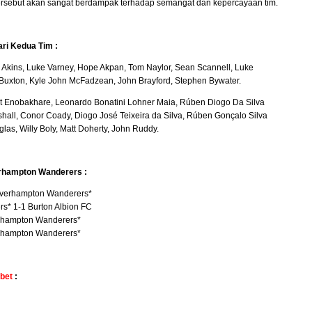
if tersebut akan sangat berdampak terhadap semangat dan kepercayaan tim.
ri Kedua Tim :
s Akins, Luke Varney, Hope Akpan, Tom Naylor, Sean Scannell, Luke
Buxton, Kyle John McFadzean, John Brayford, Stephen Bywater.
ht Enobakhare, Leonardo Bonatini Lohner Maia, Rúben Diogo Da Silva
hall, Conor Coady, Diogo José Teixeira da Silva, Rúben Gonçalo Silva
as, Willy Boly, Matt Doherty, John Ruddy.
erhampton Wanderers :
lverhampton Wanderers*
* 1-1 Burton Albion FC
erhampton Wanderers*
erhampton Wanderers*
bet
: