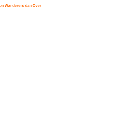
ton Wanderers dan Over