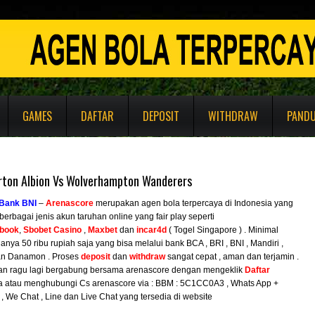
GAMES
DAFTAR
DEPOSIT
WITHDRAW
PAND
rton Albion Vs Wolverhampton Wanderers
Bank BNI
–
Arenascore
merupakan agen bola terpercaya di Indonesia yang
rbagai jenis akun taruhan online yang fair play seperti
tbook
,
Sbobet Casino
,
Maxbet
dan
incar4d
( Togel Singapore ) . Minimal
anya 50 ribu rupiah saja yang bisa melalui bank BCA , BRI , BNI , Mandiri ,
dan Danamon . Proses
deposit
dan
withdraw
sangat cepat , aman dan terjamin .
gan ragu lagi bergabung bersama arenascore dengan mengeklik
Daftar
a atau menghubungi Cs arenascore via : BBM : 5C1CC0A3 , Whats App +
 We Chat , Line dan Live Chat yang tersedia di website