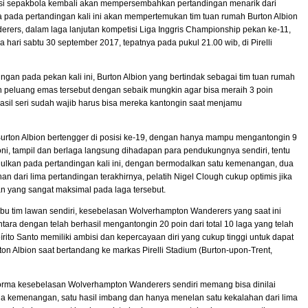
si sepakbola kembali akan mempersembahkan pertandingan menarik dari
a pada pertandingan kali ini akan mempertemukan tim tuan rumah Burton Albion
rs, dalam laga lanjutan kompetisi Liga Inggris Championship pekan ke-11,
hari sabtu 30 september 2017, tepatnya pada pukul 21.00 wib, di Pirelli
gan pada pekan kali ini, Burton Albion yang bertindak sebagai tim tuan rumah
peluang emas tersebut dengan sebaik mungkin agar bisa meraih 3 poin
hasil seri sudah wajib harus bisa mereka kantongin saat menjamu
 Burton Albion bertengger di posisi ke-19, dengan hanya mampu mengantongin 9
koni, tampil dan berlaga langsung dihadapan para pendukungnya sendiri, tentu
gulkan pada pertandingan kali ini, dengan bermodalkan satu kemenangan, dua
n dari lima pertandingan terakhirnya, pelatih Nigel Clough cukup optimis jika
n yang sangat maksimal pada laga tersebut.
bu tim lawan sendiri, kesebelasan Wolverhampton Wanderers yang saat ini
tara dengan telah berhasil mengantongin 20 poin dari total 10 laga yang telah
rito Santo memiliki ambisi dan kepercayaan diri yang cukup tinggi untuk dapat
n Albion saat bertandang ke markas Pirelli Stadium (Burton-upon-Trent,
rforma kesebelasan Wolverhampton Wanderers sendiri memang bisa dinilai
tiga kemenangan, satu hasil imbang dan hanya menelan satu kekalahan dari lima