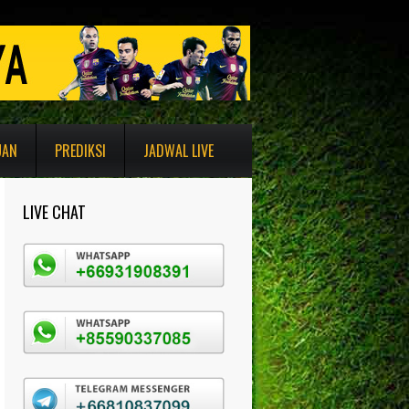
UAN
PREDIKSI
JADWAL LIVE
LIVE CHAT