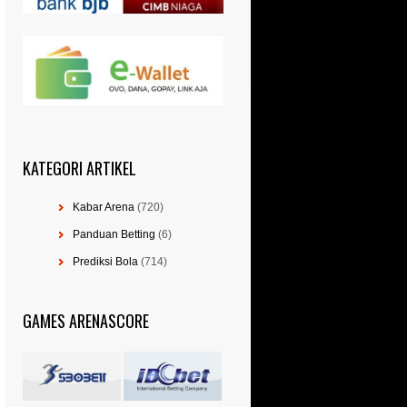
KATEGORI ARTIKEL
Kabar Arena
(720)
Panduan Betting
(6)
Prediksi Bola
(714)
GAMES ARENASCORE