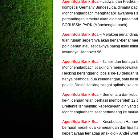
Agen Bola Bank Bca
– Jadwal dan Prediksi
kompetisi Germany BundesLiga, dimana pada
Monchengladbach menghadapi lawannya Hann
pertandingan tersebut akan digelar pada har
BORUSSIA-PARK (Mönchengladbach)
Agen Bola Bank Bca
– Melakoni pertandinga
tuan rumah sepertinya akan benar-benar me
poin penuh atau setidaknya paling tidak min
lawannya Hannover 96.
Agen Bola Bank Bca
– Tampil dan berlaga 
Monchengladbach tidak ingin mengecewakan pa
Hecking bertengger di posisi ke-10 dengan te
hanya bermodal dua kemenangan, satu hasil 
pelatih Dieter Hecking sangat optimis jika 
Agen Bola Bank Bca
– Sementara dari kubu 
ke-4, dengan telah berhasil memperoleh 12 po
Breitenreiter memiliki kepercayaan diri yan
Monchengladbach saat bertandang ke mark
Agen Bola Bank Bca
– Kesebelasan Hannover
berhasil meraih dua kemenangan dan tiga has
kepercayaan terhadap anak didik André Brei