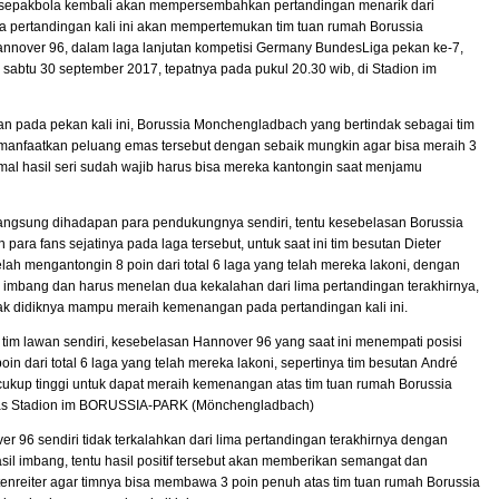
 sepakbola kembali akan mempersembahkan pertandingan menarik dari
 pertandingan kali ini akan mempertemukan tim tuan rumah Borussia
over 96, dalam laga lanjutan kompetisi Germany BundesLiga pekan ke-7,
i sabtu 30 september 2017, tepatnya pada pukul 20.30 wib, di Stadion im
n pada pekan kali ini, Borussia Monchengladbach yang bertindak sebagai tim
manfaatkan peluang emas tersebut dengan sebaik mungkin agar bisa meraih 3
imal hasil seri sudah wajib harus bisa mereka kantongin saat menjamu
langsung dihadapan para pendukungnya sendiri, tentu kesebelasan Borussia
ra fans sejatinya pada laga tersebut, untuk saat ini tim besutan Dieter
lah mengantongin 8 poin dari total 6 laga yang telah mereka lakoni, dengan
imbang dan harus menelan dua kekalahan dari lima pertandingan terakhirnya,
anak didiknya mampu meraih kemenangan pada pertandingan kali ini.
tim lawan sendiri, kesebelasan Hannover 96 yang saat ini menempati posisi
in dari total 6 laga yang telah mereka lakoni, sepertinya tim besutan André
g cukup tinggi untuk dapat meraih kemenangan atas tim tuan rumah Borussia
as Stadion im BORUSSIA-PARK (Mönchengladbach)
 96 sendiri tidak terkalahkan dari lima pertandingan terakhirnya dengan
il imbang, tentu hasil positif tersebut akan memberikan semangat dan
tenreiter agar timnya bisa membawa 3 poin penuh atas tim tuan rumah Borussia