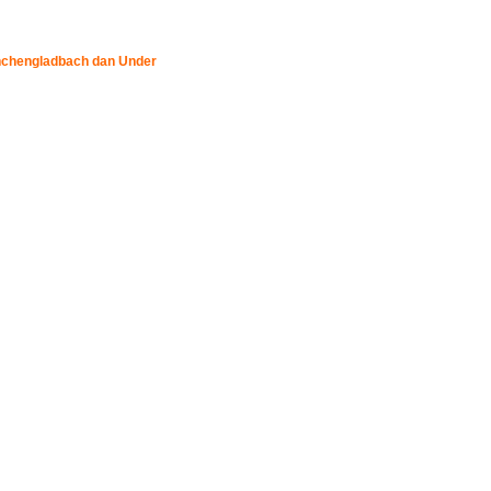
nchengladbach dan Under