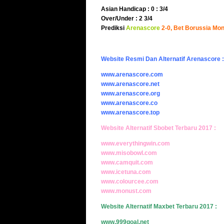
Asian Handicap : 0 : 3/4
Over/Under : 2 3/4
Prediksi
Arenascore
2-0, Bet Borussia Mo
Website Resmi Dan Alternatif Arenascore :
www.arenascore.com
www.arenascore.net
www.arenascore.org
www.arenascore.co
www.arenascore.top
Website Alternatif Sbobet Terbaru 2017 :
www.everythingwin.com
www.misobowl.com
www.camquit.com
www.icetuna.com
www.colourcee.com
www.monust.com
Website Alternatif Maxbet Terbaru 2017 :
www.999goal.net