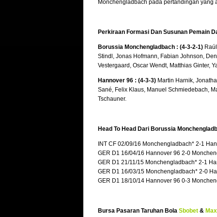
Monchengladbach pada pertandingan yang ak
Perkiraan Formasi Dan Susunan Pemain Da
Borussia Monchengladbach : (4-3-2-1)
Raúl
Stindl, Jonas Hofmann, Fabian Johnson, Deni
Vestergaard, Oscar Wendt, Matthias Ginter, 
Hannover 96 : (4-3-3)
Martin Harnik, Jonatha
Sané, Felix Klaus, Manuel Schmiedebach, Marv
Tschauner.
Head To Head Dari Borussia Monchengladb
INT CF 02/09/16 Monchengladbach* 2-1 Han
GER D1 16/04/16 Hannover 96 2-0 Monchen
GER D1 21/11/15 Monchengladbach* 2-1 Ha
GER D1 16/03/15 Monchengladbach* 2-0 Ha
GER D1 18/10/14 Hannover 96 0-3 Monchen
Bursa Pasaran Taruhan Bola
Sbobet
&
Max