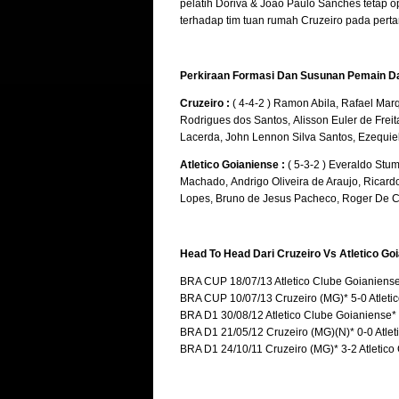
pelatih Doriva & Joao Paulo Sanches tetap
terhadap tim tuan rumah Cruzeiro pada pertan
Perkiraan Formasi Dan Susunan Pemain Da
Cruzeiro :
( 4-4-2 ) Ramon Abila, Rafael Mar
Rodrigues dos Santos, Alisson Euler de Fr
Lacerda, John Lennon Silva Santos, Ezequiel
Atletico Goianiense :
( 5-3-2 ) Everaldo Stum
Machado, Andrigo Oliveira de Araujo, Ricard
Lopes, Bruno de Jesus Pacheco, Roger De Ca
Head To Head Dari Cruzeiro Vs Atletico Go
BRA CUP 18/07/13 Atletico Clube Goianiense
BRA CUP 10/07/13 Cruzeiro (MG)* 5-0 Atleti
BRA D1 30/08/12 Atletico Clube Goianiense*
BRA D1 21/05/12 Cruzeiro (MG)(N)* 0-0 Atle
BRA D1 24/10/11 Cruzeiro (MG)* 3-2 Atletico