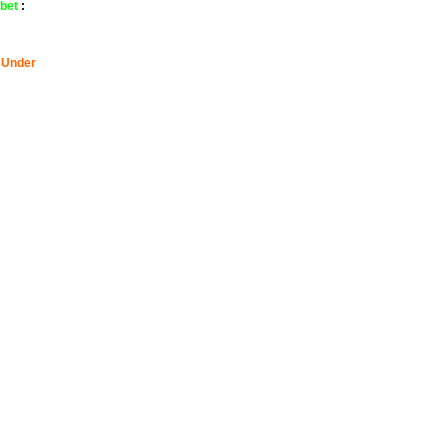
bet
:
n Under