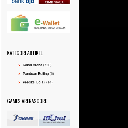
KATEGORI ARTIKEL
Kabar Arena
(720)
Panduan Betting
(6)
Prediksi Bola
(714)
GAMES ARENASCORE