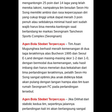
mengantongin 25 poin dari 14 laga yang telah
mereka lakoni, nampaknya tim besutan Seon-Ho
Song memiliki ambisi dan rasa kepercayaan diri
yang cukup tinggi untuk dapat meraih 3 poin
penuh atau setidaknya minimal hasil seri sudah
wajib harus bisa mereka kantongin saat
bertandang ke markas Seongnam Tancheon
Sports Complex (Seongnam)
Agen Bola Sbobet Terpercaya
– Tim Asan
Mugunghwa berhasil meraih kemenangan di dua
laga terakhirnya atas Bucheon 1995 dan Seoul
E-Land dengan masing-masing skor 1-2 dan 1-0,
dengan bermodal dua kemenangan, satu hasil
imbang dan harus menelan dua kekalahan dari
lima pertandingan terakhirnya, pelatih Seon-Ho
Song sangat optimis jika anak didiknya tidak
akan pulang dengan tangan hampa atas tim tuan
rumah Seongnam FC pada pertandingan
tersebut.
Agen Bola Sbobet Terpercaya
– Jika Dilihat dari
statistic kedua tim, sepertinya jalannya
pertandingan kali ini akan berlangsung sangat