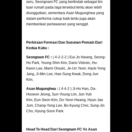
seru, Seongnam FC yang bertindak sebagai tim
tuan rumah pada laga tersebut tentu akan lebih
diunggulkan, sementara Asan Mugunghwa yang
dalam performa cukup baik tentu juga akan
memberikan perlawanan yang senggit.
Perkiraan Formasi Dan Susunan Pemain Dari
Kedua Kubu :
Seongnam FC :
( 4-2-2-2 ) Eui-Jo Hwang, Seong-
Ho Park, Young-Shin Kim, Dario Vidosic, Hu-
Kwon Lee, Marin Orsulic, Je-Un Yeon, Hack-Yong
Jang, Ji-Min Lee, Hae-Sung Kwak, Dong-Jun
Kim,
Asan Mugunghwa :
( 4-4-2 ) Ji-Ho Han, Da-
Hooeon Jeong, Sun-Young Lim, Jun-Yub
Kim, Eun-Seon Kim, Do-Yeon Hwang, Hyun-Jae
Jum, Chang-Yong Lee, Bo-Kyung Choi, Sung-Jin
Cho, Hyung-Soon Park.
Head To Head Dari Seongnam FC Vs Asan