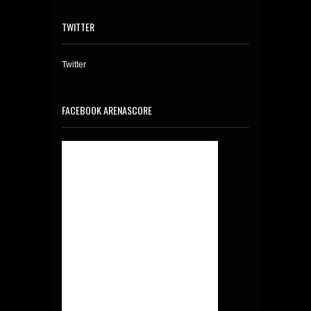
TWITTER
Twitter
FACEBOOK ARENASCORE