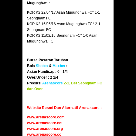
Mugunghwa :
KOR K2 22/04/17 Asan Mugunghwa FC* 1-1
Seongnam FC
KOR K2 15/05/16 Asan Mugunghwa FC* 2-1
Seongnam FC
KOR K2 11/02/15 Seongnam FC* 1-0 Asan
Mugunghwa FC
Bursa Pasaran Taruhan
Bola
Sbobet
&
Maxbet
:
Asian Handicap : 0 : 1/4
Over/Under : 2 1/4
Prediksi
Arenascore
2-1, Bet Seongnam FC
dan Over
Website Resmi Dan Alternatif Arenascore :
www.arenascore.com
www.arenascore.net
www.arenascore.org
www.arenascore.co