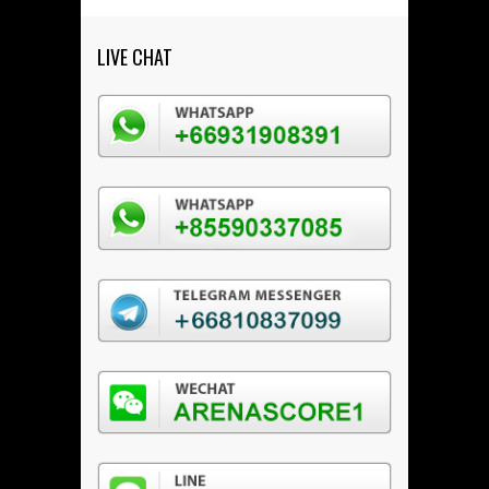
LIVE CHAT