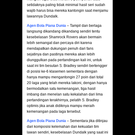
setidaknya paling tidak minimal hasil seri sudah
wajib harus bisa mereka kantongin saat menjamu
lawannya Dundalk.
Agen Bola Piana Dunia
– Tampil dan berlaga
langsung dikandang dikandang sendiri tentu
kesebelasan Shamrock Rovers akan bermain
lebih semangat dan percaya diri karena
mendapatkan dukungan penuh dari fans
sejatinya dan pastinya mereka akan lebih
diunggulkan pada pertandingan kali ini, untuk
saat ini tim besutan S. Bradley sendiri bertengger
di posisi ke-6 klasemen sementara dengan
hanya mampu mengantongin 27 poin dari total
20 laga yang telah mereka lakoni, dengan hanya
bermodalkan satu kemenangan, tiga hasil
imbang dan menelan satu kekalahan dari lima
pertandingan terakhirnya, pelatih S. Bradley
optimis jika anak didiknya mampu meraih
kemenangan pada laga tersebut.
Agen Bola Piana Dunia
– Sementara jika ditinjau
dari komposisi kelemahan dan kekuatan tim
lawan sendiri, kesebelasan Dundalk yang saat ini