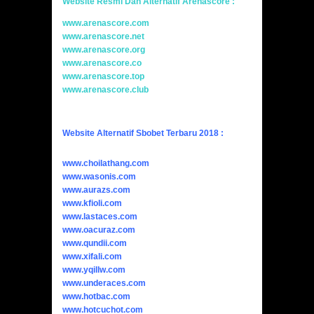
Website Resmi Dan Alternatif Arenascore :
www.arenascore.com
www.arenascore.net
www.arenascore.org
www.arenascore.co
www.arenascore.top
www.arenascore.club
Website Alternatif Sbobet Terbaru 2018 :
www.choilathang.com
www.wasonis.com
www.aurazs.com
www.kfioli.com
www.lastaces.com
www.oacuraz.com
www.qundii.com
www.xifali.com
www.yqillw.com
www.underaces.com
www.hotbac.com
www.hotcuchot.com