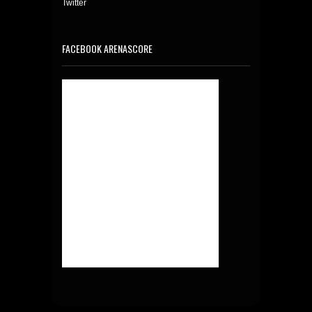
Twitter
FACEBOOK ARENASCORE