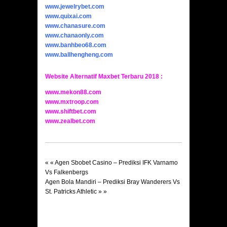
www.jewelrybet.com
www.quixai.com
www.chanasure.com
www.chanaonly.com
www.banhbeo68.com
www.ballhengheng.com
Website Alternatif Maxbet Terbaru 2018 :
www.mekon88.com
www.mxtroop.com
www.shiftbet.com
www.zealbet.com
« «
Agen Sbobet Casino – Prediksi IFK Varnamo
Vs Falkenbergs
Agen Bola Mandiri – Prediksi Bray Wanderers Vs
St. Patricks Athletic
» »