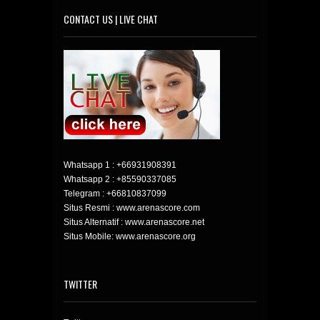
CONTACT US | LIVE CHAT
Whatsapp 1 :
+66931908391
Whatsapp 2 :
+85590337085
Telegram :
+66810837099
Situs Resmi : www.arenascore.com
Situs Alternatif : www.arenascore.net
Situs Mobile: www.arenascore.org
TWITTER