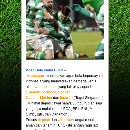
Agen Bola Piana Dunia
–
Arenascore
merupakan agen bola terpercaya di
Indonesia yang menyediakan berbagai jenis
akun taruhan online yang fair play seperti
:
SbobetSportbook
,
Sbobet
Casino
,
Maxbet
dan
inc
a
r4d
( Togel Singapore )
. Minimal deposit awal hanya 50 ribu rupiah saja
yang bisa melalui bank BCA , BRI , BNI , Mandiri ,
Cimb , Bjb , dan Danamon .
Proses
deposit
dan
wi
t
hdraw
sangat cepat ,
aman dan terjamin . Untuk itu jangan ragu lagi