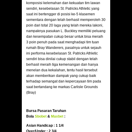
komposisi kelemahan dan kekuatan tim lawan
sendiri, kesebelasan St. Patricks Athletic yang
saat ini bertengger di posisi ke-5 klasemen
sementara dengan telah berhasil memperoleh 30
poin dari total 20 laga yang telah mereka lakoni,
nampaknya pasukan L. Buckley memiliki peluang
dan kesempatan cukup besar untuk bisa meraih
3 poin penuh pada saat menghadapi tim tuan
rumah Bray Wanderers, pasalnya untuk sejauh
ini performa kesebelasan St. Patricks Athletic
sendiri bisa dinilai cukup stabil dengan telah
berhasil meraih tiga kemenangan dan hanya
menelan dua kekalahan, tentu hasil tersebut
akan memberikan dampak yang cukup baik
terhadap semangat dan kepercayaan tim pada
saat bertandang ke markas Carlisle Grounds
(Bray)
Bursa Pasaran Taruhan
Bola
Sbobet
&
Maxbet
:
Asian Handicap : 1 1/4
Over/Under : 2 3/4