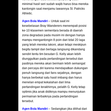
minimal hasil seri sudah wajib harus bisa mereka
kantongin saat menjamu lawannya St. Patricks
Athletic.
Agen Bola Mandiri
– Untuk saat ini
kesebelasan Bray Wanderers menempati posisi
ke-10 klasemen sementara berada di daerah
zona degradasi pada musim ini dengan hanya
mampu mengantongin 8 poin dari total 20 laga
yang telah mereka lakoni, akan tetapi meskipun
begitu tampil dan berlaga langsung dikandang
sendiri tentu tim besutan G. Kelly akan lebih
diunggulkan pada pertandingan tersebut dan
pastinya mereka akan bermain lebih semangat
dan percaya diri karena mendapatkan dukungan
penuh langsung dari fans sejatinya, dengan
hanya berbekal satu hasil imbang dan harus
menelan empat kekalahan dari lima
pertandingan terakhirnya, pelatih G. Kelly tetap
optimis jika anak didiknya mampu menunjukan
permainan terbaiknya pada pertandingan
tersebut.
Agen Bola Mandiri
– Sedangkan jika dilihat dari