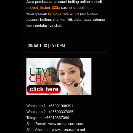
Jasa pembuatan account betting online seperti
sbobet
,
ibcbet
,
338a
casino sbobet, bola
ketangkasan
tangkas net
. Untuk pembukaan
account betting, silahkan klik daftar atau hubungi
kami melalui live chat.
CONTACT US | LIVE CHAT
Whatsapp 1 :
+66931908391
Whatsapp 2 :
+85590337085
Telegram :
+66810837099
Situs Resmi : www.arenascore.com
Situs Alternatif : www.arenascore.net