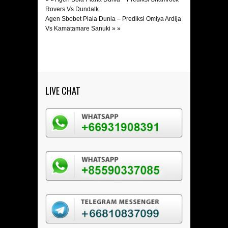
Rovers Vs Dundalk
Agen Sbobet Piala Dunia – Prediksi Omiya Ardija
Vs Kamatamare Sanuki
» »
LIVE CHAT