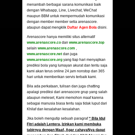
menambah berbagai sarana komunikasi baik
dengan Whatsapp, Line, Livechat, WeChat
maupun BBM untuk mempermudah komunikasi
dengan member member setia arenascore.
ataupun dapat mengklik
Daftar Agen Bola
disini.
Arenascore hanya memiliki situs alternatif
www.arenascore.co
dan
www.arenascore.top
selain
www.arenascore.com
,
www.arenascore.net
dan juga
www.arenascore.org
yang tiap hari menyajikan
prediksi bola yang lumayan akurat dan tentu saja
kami akan terus online 24 jam nonstop dan 365
hari untuk memberikan servis terbaik kami.
Bila ada perkataan, tulisan dan juga chatting
apalagi prediksi dari arenascore grup yang salah
ataupun meleset, Kami memohon maaf karena
sebagai manusia biasa tentu saja tidak luput dari
Khilaf dan kesalahan kesalahan.
Jika boleh mengutip sebuah paragraf
“
Bila Idul
Fitri adalah Lentera, Izinkan kami membuka
tabirnya dengan Maaf, Agar cahayaNya dapat