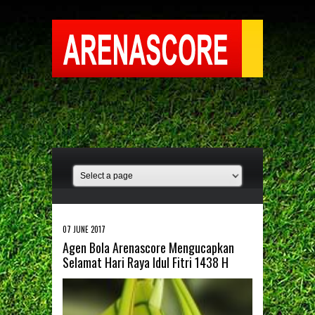
07 JUNE 2017
Agen Bola Arenascore Mengucapkan
Selamat Hari Raya Idul Fitri 1438 H