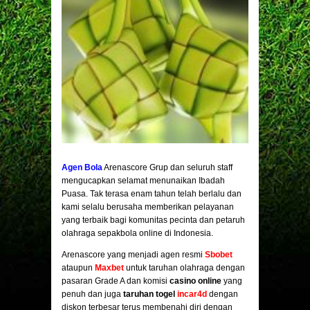
Agen Bola
Arenascore Grup dan seluruh staff
mengucapkan selamat menunaikan Ibadah
Puasa. Tak terasa enam tahun telah berlalu dan
kami selalu berusaha memberikan pelayanan
yang terbaik bagi komunitas pecinta dan petaruh
olahraga sepakbola online di Indonesia.
Arenascore yang menjadi agen resmi
Sbobet
ataupun
Maxbet
untuk taruhan olahraga dengan
pasaran Grade A dan komisi
casino online
yang
penuh dan juga
taruhan togel
incar4d
dengan
diskon terbesar terus membenahi diri dengan