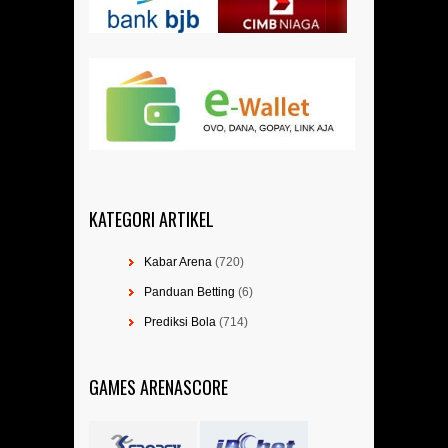
KATEGORI ARTIKEL
Kabar Arena
(720)
Panduan Betting
(6)
Prediksi Bola
(714)
GAMES ARENASCORE