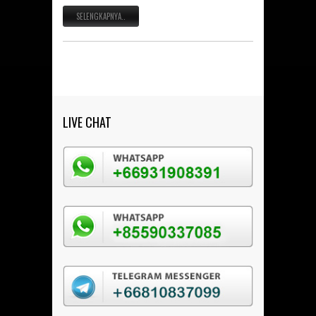
SELENGKAPNYA..
LIVE CHAT