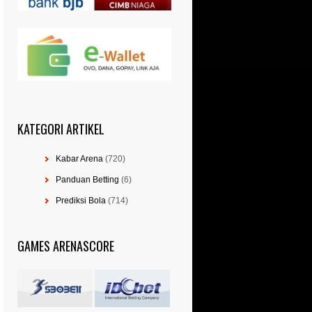
KATEGORI ARTIKEL
Kabar Arena
(720)
Panduan Betting
(6)
Prediksi Bola
(714)
GAMES ARENASCORE