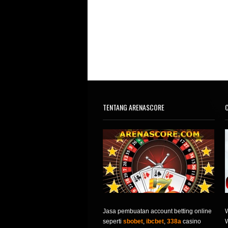
TENTANG ARENASCORE
C
Jasa pembuatan account betting online
seperti
sbobet
,
ibcbet
,
338a
casino