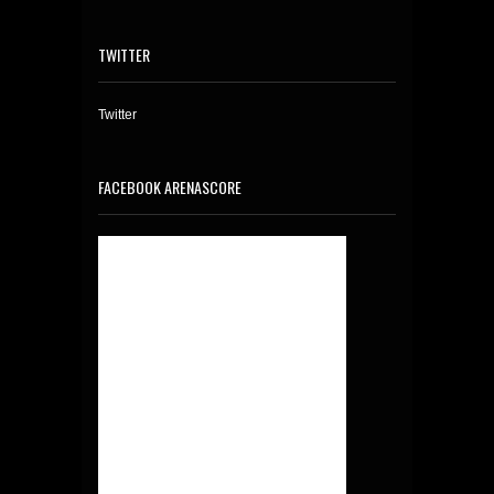
TWITTER
Twitter
FACEBOOK ARENASCORE