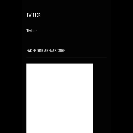
TWITTER
Twitter
FACEBOOK ARENASCORE