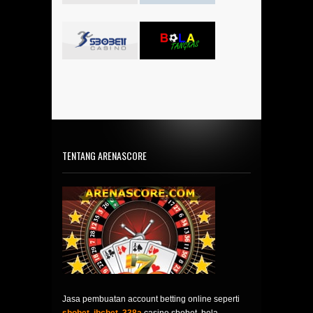
TENTANG ARENASCORE
Jasa pembuatan account betting online seperti