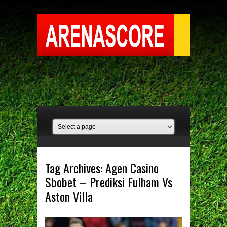
Tag Archives:
Agen Casino
Sbobet – Prediksi Fulham Vs
Aston Villa