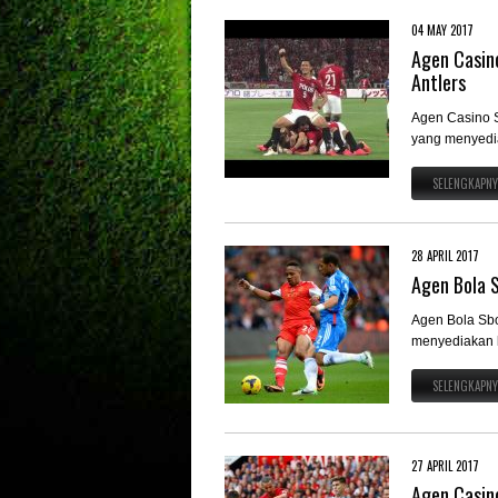
04 MAY 2017
Agen Casin
Antlers
Agen Casino S
yang menyediak
SELENGKAPNY
28 APRIL 2017
Agen Bola S
Agen Bola Sbo
menyediakan be
SELENGKAPNY
27 APRIL 2017
Agen Casin