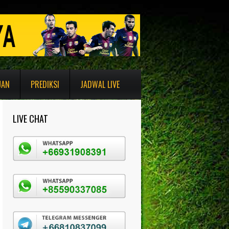
UAN
PREDIKSI
JADWAL LIVE
LIVE CHAT