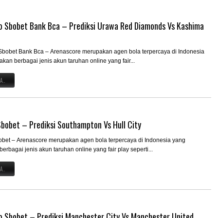
o Sbobet Bank Bca – Prediksi Urawa Red Diamonds Vs Kashima
bobet Bank Bca – Arenascore merupakan agen bola terpercaya di Indonesia
an berbagai jenis akun taruhan online yang fair...
A..
bobet – Prediksi Southampton Vs Hull City
bet – Arenascore merupakan agen bola terpercaya di Indonesia yang
rbagai jenis akun taruhan online yang fair play seperti...
A..
o Sbobet – Prediksi Manchester City Vs Manchester United