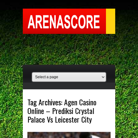
Tag Archives:
Agen Casino
Online – Prediksi Crystal
Palace Vs Leicester City