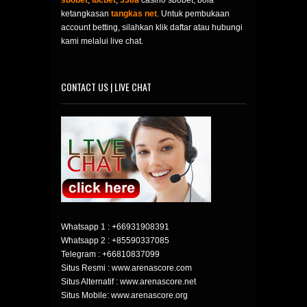
sbobet
,
ibcbet
,
338a
casino sbobet, bola
ketangkasan
tangkas net
. Untuk pembukaan
account betting, silahkan klik daftar atau hubungi
kami melalui live chat.
CONTACT US | LIVE CHAT
Whatsapp 1 :
+66931908391
Whatsapp 2 :
+85590337085
Telegram :
+66810837099
Situs Resmi : www.arenascore.com
Situs Alternatif : www.arenascore.net
Situs Mobile: www.arenascore.org