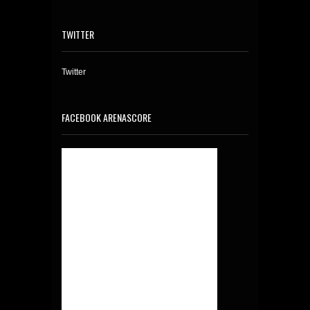
TWITTER
Twitter
FACEBOOK ARENASCORE