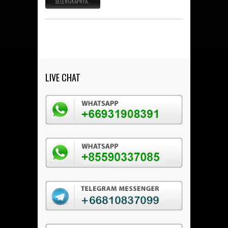
SELENGKAPNYA..
LIVE CHAT