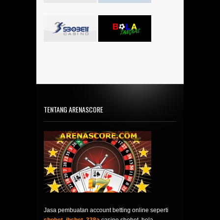
TENTANG ARENASCORE
Jasa pembuatan account betting online seperti