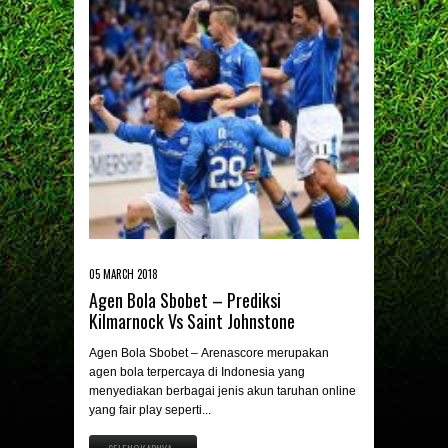
05 MARCH 2018
Agen Bola Sbobet – Prediksi
Kilmarnock Vs Saint Johnstone
Agen Bola Sbobet – Arenascore merupakan
agen bola terpercaya di Indonesia yang
menyediakan berbagai jenis akun taruhan online
yang fair play seperti...