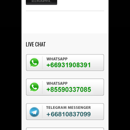
SELENGKAPNYA..
LIVE CHAT