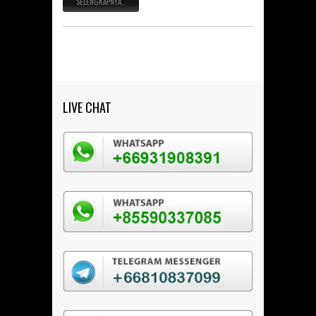
SELENGKAPNYA..
LIVE CHAT