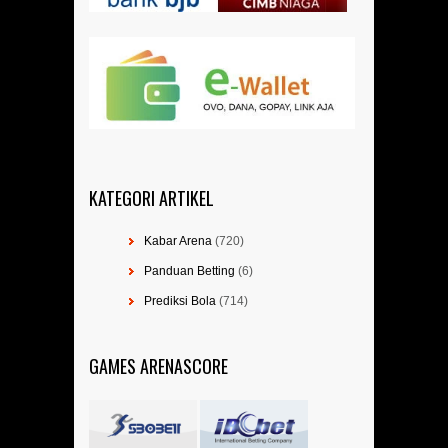
KATEGORI ARTIKEL
Kabar Arena
(720)
Panduan Betting
(6)
Prediksi Bola
(714)
GAMES ARENASCORE