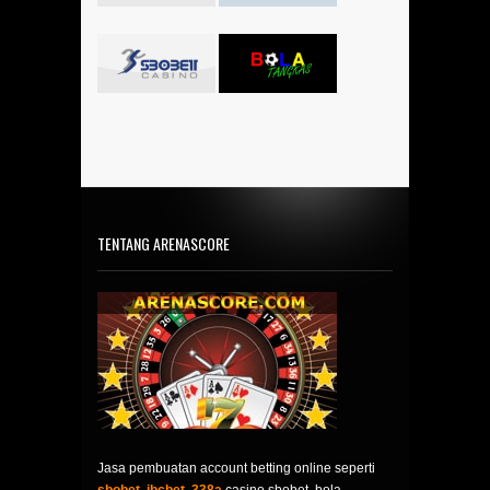
TENTANG ARENASCORE
Jasa pembuatan account betting online seperti