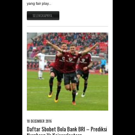
yang fair play...
SELENGKAPNYA..
18 DECEMBER 2016
Daftar Sbobet Bola Bank BRI – Prediksi