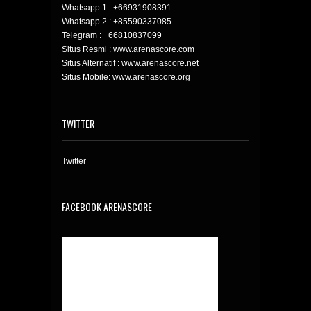
Whatsapp 1 :
+66931908391
Whatsapp 2 :
+85590337085
Telegram :
+66810837099
Situs Resmi : www.arenascore.com
Situs Alternatif : www.arenascore.net
Situs Mobile: www.arenascore.org
TWITTER
Twitter
FACEBOOK ARENASCORE