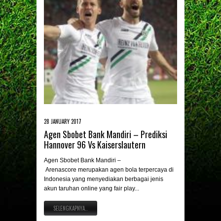
28 JANUARY 2017
Agen Sbobet Bank Mandiri – Prediksi
Hannover 96 Vs Kaiserslautern
Agen Sbobet Bank Mandiri –
Arenascore merupakan agen bola terpercaya di
Indonesia yang menyediakan berbagai jenis
akun taruhan online yang fair play...
SELENGKAPNYA..