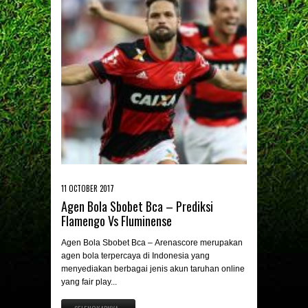
11 OCTOBER 2017
Agen Bola Sbobet Bca – Prediksi
Flamengo Vs Fluminense
Agen Bola Sbobet Bca – Arenascore merupakan
agen bola terpercaya di Indonesia yang
menyediakan berbagai jenis akun taruhan online
yang fair play...