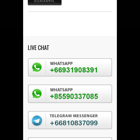
SELENGKAPNYA..
LIVE CHAT