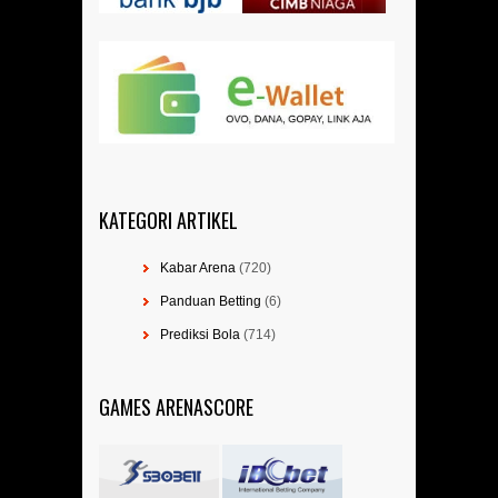
KATEGORI ARTIKEL
Kabar Arena
(720)
Panduan Betting
(6)
Prediksi Bola
(714)
GAMES ARENASCORE