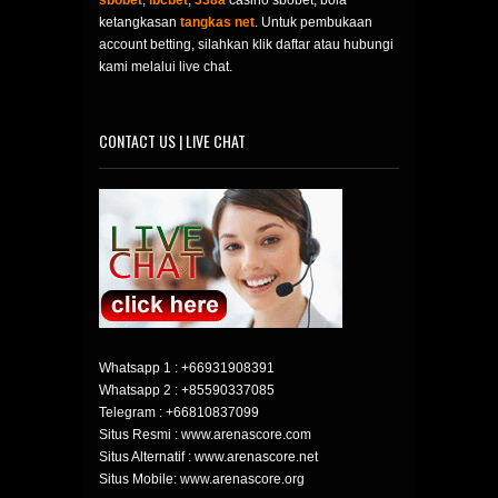
sbobet
,
ibcbet
,
338a
casino sbobet, bola
ketangkasan
tangkas net
. Untuk pembukaan
account betting, silahkan klik daftar atau hubungi
kami melalui live chat.
CONTACT US | LIVE CHAT
Whatsapp 1 :
+66931908391
Whatsapp 2 :
+85590337085
Telegram :
+66810837099
Situs Resmi : www.arenascore.com
Situs Alternatif : www.arenascore.net
Situs Mobile: www.arenascore.org