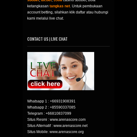
sbobet
,
ibcbet
,
338a
casino sbobet, bola
ketangkasan
tangkas net
. Untuk pembukaan
account betting, silahkan klik daftar atau hubungi
kami melalui live chat.
CONTACT US | LIVE CHAT
Whatsapp 1 :
+66931908391
Whatsapp 2 :
+85590337085
Telegram :
+66810837099
Situs Resmi : www.arenascore.com
Situs Alternatif : www.arenascore.net
Situs Mobile: www.arenascore.org