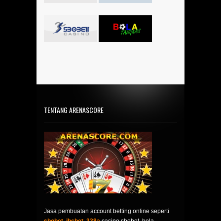
TENTANG ARENASCORE
Jasa pembuatan account betting online seperti