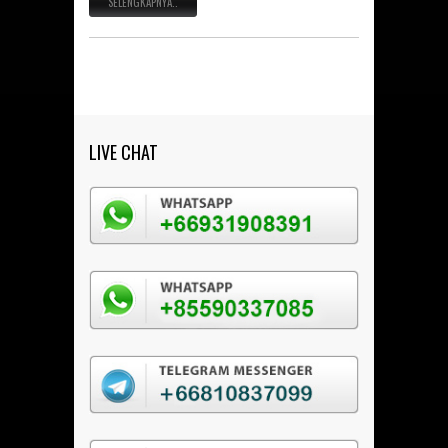
SELENGKAPNYA..
LIVE CHAT