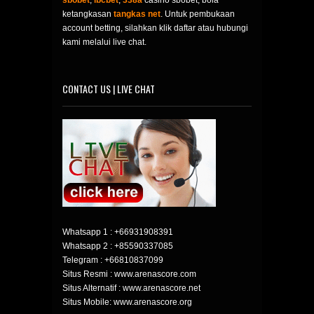
sbobet
,
ibcbet
,
338a
casino sbobet, bola
ketangkasan
tangkas net
. Untuk pembukaan
account betting, silahkan klik daftar atau hubungi
kami melalui live chat.
CONTACT US | LIVE CHAT
Whatsapp 1 :
+66931908391
Whatsapp 2 :
+85590337085
Telegram :
+66810837099
Situs Resmi : www.arenascore.com
Situs Alternatif : www.arenascore.net
Situs Mobile: www.arenascore.org