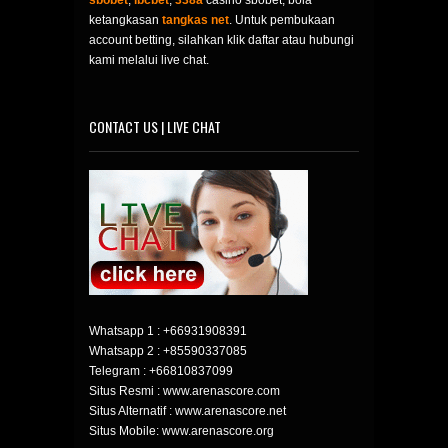
sbobet
,
ibcbet
,
338a
casino sbobet, bola
ketangkasan
tangkas net
. Untuk pembukaan
account betting, silahkan klik daftar atau hubungi
kami melalui live chat.
CONTACT US | LIVE CHAT
Whatsapp 1 :
+66931908391
Whatsapp 2 :
+85590337085
Telegram :
+66810837099
Situs Resmi : www.arenascore.com
Situs Alternatif : www.arenascore.net
Situs Mobile: www.arenascore.org