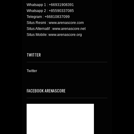
Whatsapp 1 :
+66931908391
Whatsapp 2 :
+85590337085
Telegram :
+66810837099
Situs Resmi : www.arenascore.com
Situs Alternatif : www.arenascore.net
Situs Mobile: www.arenascore.org
TWITTER
Twitter
FACEBOOK ARENASCORE