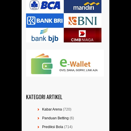
KATEGORI ARTIKEL
Kabar Arena
(720)
Panduan Betting
(6)
Prediksi Bola
(714)