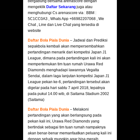
bergabung bersama arenascore dengan
mengeklik
Daftar Sekarang
juga atau
menghubungi Cs arenascore via : BBM :
5C1CC0A3 , Whats App +66982207068 , We
Chat , Line dan Live Chat yang tersedia di
website
Daftar Bola Piala Dunia
– Jadwal dan Prediksi
sepakbola kembali akan mempersembahkan
pertandingan menarik dari kompetisi Japan J1
League, dimana pada pertandingan kali ini akan
mempertemukan tim tuan rumah Urawa Red
Diamonds menghadapi lawannya Vegalta
Sendai, dalam laga lanjutan kompetisi Japan J1
League pekan ke-6, pertandingan tersebut akan
digelar pada hari sabtu 7 april 2018, tepatnya
pada pukul 14.00 wib, di Saitama Stadium 2002
(Saitama)
Daftar Bola Piala Dunia
– Melakoni
pertandingan yang akan berlangsung pada
pekan kali ini, Urawa Red Diamonds yang
bertindak sebagai tim tuan rumah nampaknya
akan benar-benar memanfaatkan peluang kali ini
dengan sebaik mungkin agar bisa meraih