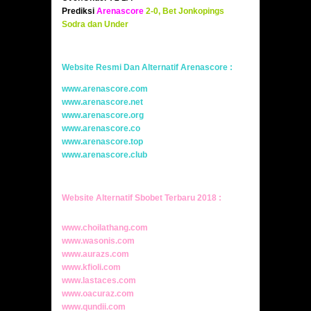
Prediksi
Arenascore
2-0, Bet Jonkopings
Sodra dan Under
Website Resmi Dan Alternatif Arenascore :
www.arenascore.com
www.arenascore.net
www.arenascore.org
www.arenascore.co
www.arenascore.top
www.arenascore.club
Website Alternatif Sbobet Terbaru 2018 :
www.choilathang.com
www.wasonis.com
www.aurazs.com
www.kfioli.com
www.lastaces.com
www.oacuraz.com
www.qundii.com