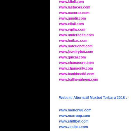
www.kfioli.com
www.lastaces.com
www.oacuraz.com
www.qundii.com
www.xifali.com
www.yqillw.com
www.underaces.com
www.hotbac.com
www.hotcuchot.com
www.jewelrybet.com
www.quixai.com
www.chanasure.com
www.chanaonly.com
www.banhbeo68.com
www.ballhengheng.com
Website Alternatif Maxbet Terbaru 2018 :
www.mekon88.com
www.mxtroop.com
www.shiftbet.com
www.zealbet.com