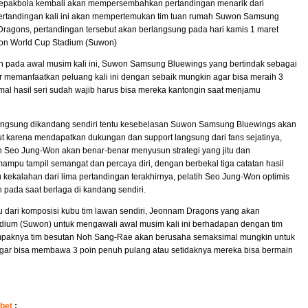
sepakbola kembali akan mempersembahkan pertandingan menarik dari
ertandingan kali ini akan mempertemukan tim tuan rumah Suwon Samsung
gons, pertandingan tersebut akan berlangsung pada hari kamis 1 maret
uwon World Cup Stadium (Suwon)
n pada awal musim kali ini, Suwon Samsung Bluewings yang bertindak sebagai
 memanfaatkan peluang kali ini dengan sebaik mungkin agar bisa meraih 3
imal hasil seri sudah wajib harus bisa mereka kantongin saat menjamu
angsung dikandang sendiri tentu kesebelasan Suwon Samsung Bluewings akan
ut karena mendapatkan dukungan dan support langsung dari fans sejatinya,
an Seo Jung-Won akan benar-benar menyusun strategi yang jitu dan
mpu tampil semangat dan percaya diri, dengan berbekal tiga catatan hasil
kekalahan dari lima pertandingan terakhirnya, pelatih Seo Jung-Won optimis
ada saat berlaga di kandang sendiri.
au dari komposisi kubu tim lawan sendiri, Jeonnam Dragons yang akan
ium (Suwon) untuk mengawali awal musim kali ini berhadapan dengan tim
paknya tim besutan Noh Sang-Rae akan berusaha semaksimal mungkin untuk
gar bisa membawa 3 poin penuh pulang atau setidaknya mereka bisa bermain
bet
: