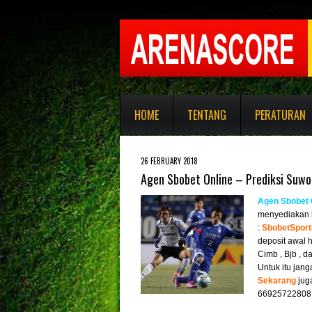
HOME
TENTANG
PERATURAN
26 FEBRUARY 2018
Agen Sbobet Online – Prediksi Suw
Agen Sbobet 
menyediakan be
:
SbobetSpor
deposit awal h
Cimb , Bjb , 
Untuk itu jan
Sekarang
jug
66925722808 ,