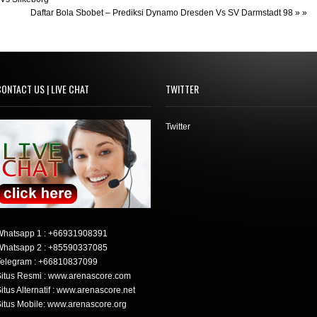
Daftar Bola Sbobet – Prediksi Dynamo Dresden Vs SV Darmstadt 98
» »
ONTACT US | LIVE CHAT
TWITTER
Twitter
Whatsapp 1 :
+66931908391
Whatsapp 2 :
+85590337085
elegram :
+66810837099
itus Resmi : www.arenascore.com
itus Alternatif : www.arenascore.net
itus Mobile: www.arenascore.org