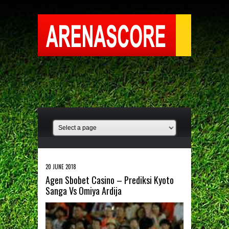
20 JUNE 2018
Agen Sbobet Casino – Prediksi Kyoto
Sanga Vs Omiya Ardija