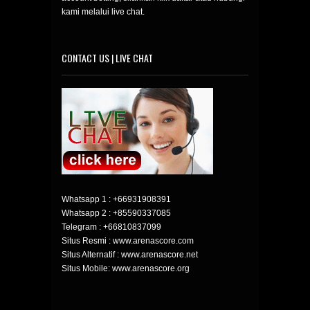
kami melalui live chat.
CONTACT US | LIVE CHAT
Whatsapp 1 :
+66931908391
Whatsapp 2 :
+85590337085
Telegram :
+66810837099
Situs Resmi : www.arenascore.com
Situs Alternatif : www.arenascore.net
Situs Mobile: www.arenascore.org