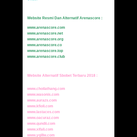
Website Resmi Dan Alternatif Arenascore :
www.arenascore.com
www.arenascore.net
www.arenascore.org
www.arenascore.co
www.arenascore.top
www.arenascore.club
Website Alternatif Sbobet Terbaru 2018 :
www.choilathang.com
www.wasonis.com
www.aurazs.com
www.kfioli.com
www.lastaces.com
www.oacuraz.com
www.qundii.com
www.xifali.com
www.yqillw.com