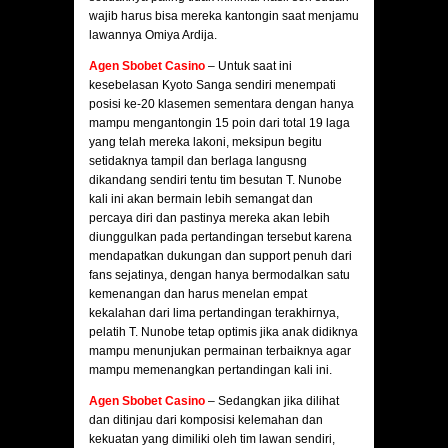
wajib harus bisa mereka kantongin saat menjamu
lawannya Omiya Ardija.
Agen Sbobet Casino
– Untuk saat ini
kesebelasan Kyoto Sanga sendiri menempati
posisi ke-20 klasemen sementara dengan hanya
mampu mengantongin 15 poin dari total 19 laga
yang telah mereka lakoni, meksipun begitu
setidaknya tampil dan berlaga langusng
dikandang sendiri tentu tim besutan T. Nunobe
kali ini akan bermain lebih semangat dan
percaya diri dan pastinya mereka akan lebih
diunggulkan pada pertandingan tersebut karena
mendapatkan dukungan dan support penuh dari
fans sejatinya, dengan hanya bermodalkan satu
kemenangan dan harus menelan empat
kekalahan dari lima pertandingan terakhirnya,
pelatih T. Nunobe tetap optimis jika anak didiknya
mampu menunjukan permainan terbaiknya agar
mampu memenangkan pertandingan kali ini.
Agen Sbobet Casino
– Sedangkan jika dilihat
dan ditinjau dari komposisi kelemahan dan
kekuatan yang dimiliki oleh tim lawan sendiri,