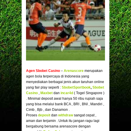
Agen Sbobet Casino
–
Arenascore
merupakan
agen bola terpercaya di Indonesia yang
menyediakan berbagai jenis akun taruhan online
yang fair play seperti :
SbobetSportbook
,
Sbobet
Casino
,
Maxbet
dan
inc
a
r4d
( Togel Singapore )
. Minimal deposit awal hanya 50 ribu rupiah saja
yang bisa melalui bank BCA , BRI , BNI , Mandiri ,
Cimb , Bjb , dan Danamon .
Proses
deposit
dan
wi
t
hdraw
sangat cepat ,
aman dan terjamin . Untuk itu jangan ragu lagi
bergabung bersama arenascore dengan