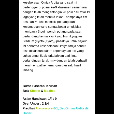
kesebelasan Omiya Ardija yang saat ini
bertengger di posisi ke-9 klasemen sementara
dengan telah mengantongin 28 poin dari total 19
laga yang telah mereka lakoni, nampaknya tim
besutan M. Ishii memiliki peluang dan
kesempatan yang sangat besar untuk bisa
membawa 3 poin penuh pulang pada saat
bertandang ke markas Kyōto Nishikyogoku
Stadium (Kyōto (Kyoto)) pasalnya untuk sejauh
ini performa kesebelasan Omiya Ardija sendiri
bisa dikatakan dalam kepercayaan diri yang
cukup tinggi tidak terkalahkan dari lima
pertandingan terakhirny dengan telah berhasil
meraih empat kemenangan dan satu hasil
imbang.
Bursa Pasaran Taruhan
Bola
Sbobet
&
Maxbet
:
Asian Handicap : 1/4 : 0
Over/Under : 2 1/4
Prediksi
Arenascore
0-1, Bet Omiya Ardija dan
Under