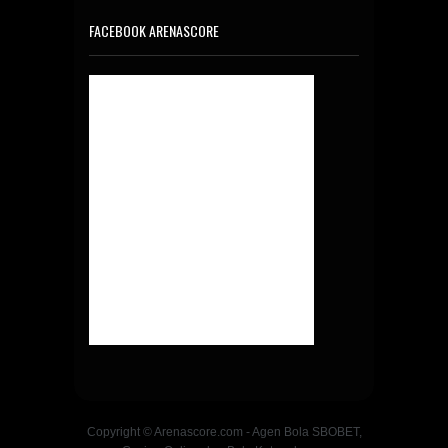
FACEBOOK ARENASCORE
Copyright © Arenascore.com - Agen Bola SBOBET,