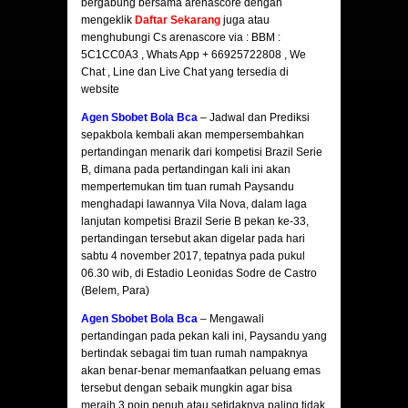
bergabung bersama arenascore dengan
mengeklik
Daftar Sekarang
juga atau
menghubungi Cs arenascore via : BBM :
5C1CC0A3 , Whats App + 66925722808 , We
Chat , Line dan Live Chat yang tersedia di
website
Agen Sbobet Bola Bca
– Jadwal dan Prediksi
sepakbola kembali akan mempersembahkan
pertandingan menarik dari kompetisi Brazil Serie
B, dimana pada pertandingan kali ini akan
mempertemukan tim tuan rumah Paysandu
menghadapi lawannya Vila Nova, dalam laga
lanjutan kompetisi Brazil Serie B pekan ke-33,
pertandingan tersebut akan digelar pada hari
sabtu 4 november 2017, tepatnya pada pukul
06.30 wib, di Estadio Leonidas Sodre de Castro
(Belem, Para)
Agen Sbobet Bola Bca
– Mengawali
pertandingan pada pekan kali ini, Paysandu yang
bertindak sebagai tim tuan rumah nampaknya
akan benar-benar memanfaatkan peluang emas
tersebut dengan sebaik mungkin agar bisa
meraih 3 poin penuh atau setidaknya paling tidak