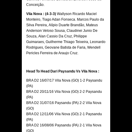
Conceição.
Vila Nova : (4-3-3)
Wallyson Ricardo Maciel
Monteiro, Tiago Adan Fonseca. Marcos Paulo da
Silva Pereira, Alípio Duarte Brandão, Mateus
Anderson Veloso Sousa, Claudinei Junio De
Souza, Alan Cassio Da Cruz, Philippe
Guimaraes, Guilherme Thiago Teixeira, Leonardo
Rodrigues, Geovane Batista de Faria, Wendell
Pericles Ferreira de Araujo Cruz.
Head To Head Dari Paysandu Vs Vila Nova :
BRA D2 16/07/17 Vila Nova (GO) 1-2 Paysandu
(PA)
BRA D2 20/11/16 Vila Nova (GO) 2-2 Paysandu
(PA)
BRA D2 31/07/16 Paysandu (PA) 2-2 Vila Nova
(GO)
BRA D2 12/11/06 Vila Nova (GO) 2-1 Paysandu
(PA)
BRA D2 16/08/06 Paysandu (PA) 2-1 Vila Nova
(GO)