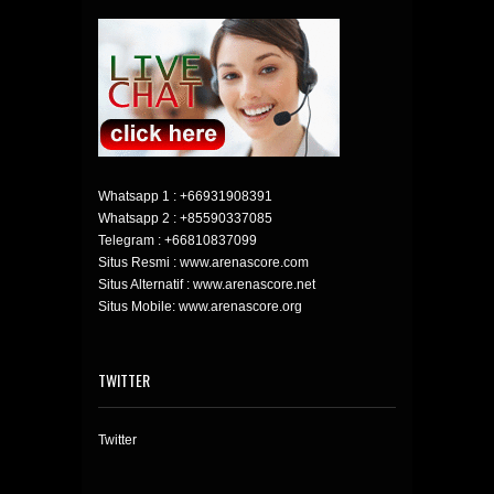
Whatsapp 1 :
+66931908391
Whatsapp 2 :
+85590337085
Telegram :
+66810837099
Situs Resmi : www.arenascore.com
Situs Alternatif : www.arenascore.net
Situs Mobile: www.arenascore.org
TWITTER
Twitter