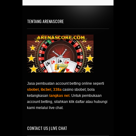
TENTANG ARENASCORE
Jasa pembuatan account betting online seperti
sbobet
,
ibcbet
,
338a
casino sbobet, bola
ketangkasan
tangkas net
. Untuk pembukaan
account betting, silahkan klik daftar atau hubungi
kami melalui live chat.
CONTACT US | LIVE CHAT