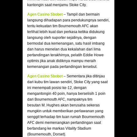
kantongin saat menjamu Stoke City.
Agen Casino Sbobet
– Tampil dan bermain
langsung dihadapan para pendukungnya sendiri,
tentu kekuatan tim Bournemouth AFC akan
terlihat lebih kuat dan perkasa ketika didukung
langsung oleh suporter sejatinya, dengan
bermodal dua kemenangan, satu hasil imbang
dan harus menelan dua kekalahan dari lima
pertandingan terakhirnya, pelatih Eddie Howe
optimis jika anak didiknya mampu meraih
kemenangan pada pertandingan tersebut.
Agen Casino Sbobet
– Sementara jika ditinjau
dari kubu tim lawan sendiri, Stoke City yang saat
ini menempati posisi ke-12, dengan
mengantongin 40 poin, hanya berselisih 1 poin
dari Bournemouth AFC, nampaknya tim
besutan M. Hughes akan berusaha sekeras
mungkin untuk memberikan perlawanan yang
senggit terhadap tim tuan rumah Bournemouth
AFC demi memenangkan pertandingan saat
bertandang ke markas Vitality Stadium
(Bournemouth, Dorset).