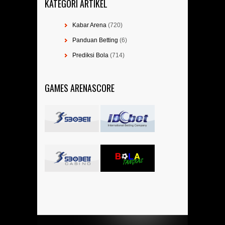
KATEGORI ARTIKEL
Kabar Arena
(720)
Panduan Betting
(6)
Prediksi Bola
(714)
GAMES ARENASCORE