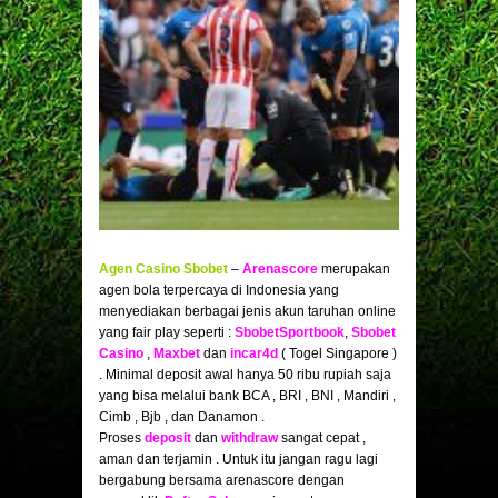
Agen Casino Sbobet
–
Arenascore
merupakan
agen bola terpercaya di Indonesia yang
menyediakan berbagai jenis akun taruhan online
yang fair play seperti :
SbobetSportbook
,
Sbobet
Casino
,
Maxbet
dan
incar4d
( Togel Singapore )
. Minimal deposit awal hanya 50 ribu rupiah saja
yang bisa melalui bank BCA , BRI , BNI , Mandiri ,
Cimb , Bjb , dan Danamon .
Proses
deposit
dan
withdraw
sangat cepat ,
aman dan terjamin . Untuk itu jangan ragu lagi
bergabung bersama arenascore dengan