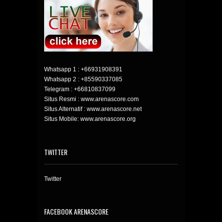
Whatsapp 1 :
+66931908391
Whatsapp 2 :
+85590337085
Telegram :
+66810837099
Situs Resmi : www.arenascore.com
Situs Alternatif : www.arenascore.net
Situs Mobile: www.arenascore.org
TWITTER
Twitter
FACEBOOK ARENASCORE