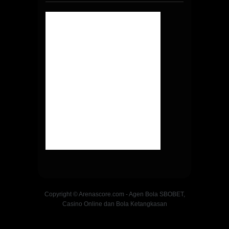
Copyright © Arenascore.com - Agen Bola SBOBET,
Casino Online dan Bola Ketangkasan