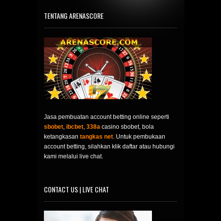
TENTANG ARENASCORE
Jasa pembuatan account betting online seperti
sbobet
,
ibcbet
,
338a
casino sbobet, bola
ketangkasan
tangkas net
. Untuk pembukaan
account betting, silahkan klik daftar atau hubungi
kami melalui live chat.
CONTACT US | LIVE CHAT