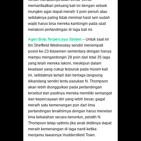
memanfaatkan peluang kali ini dengan sebaik
mungkin agar dapat meraih 3 poin penuh atau
setidaknya paling tidak minimal hasil seri sudah
wajib harus bisa mereka kantongin pada saat
melakoni pertandingan di laga kali ini.
Agen Bola Terpercaya Sbobet
– Untuk saat ini
tim Sheffield Wednesday sendiri menempati
posisi ke-23 klasemen sementara dengan hanya
mampu mengantongin 28 poin dari total 35 laga
yang telah mereka lakoni, meskipun dalam
keadaan yang cukup terpuruk pada musim kali
ini, setidaknya tampil dan berlaga langsung
dikandang sendiri tentu pasukan N. Thompson
akan lebih diunggulkan pada pertandingan
tersebut dan pastinya mereka memiliki semangat
dan kepercayaan diri yang lebih besar, gagal
meraih satu kemenangan pun dari lima
pertandingan terakhirnya dengan harus menelan
lima kekalahan secara beruntun, pelatih N.
Thompson tetap optimis jika anak didiknya dapat
meraih kemenangan di laga nanti ketika
menjamu lawannya Huddersfield Town.