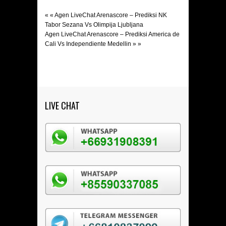
« «
Agen LiveChat Arenascore – Prediksi NK
Tabor Sezana Vs Olimpija Ljubljana
Agen LiveChat Arenascore – Prediksi America de
Cali Vs Independiente Medellin
» »
LIVE CHAT