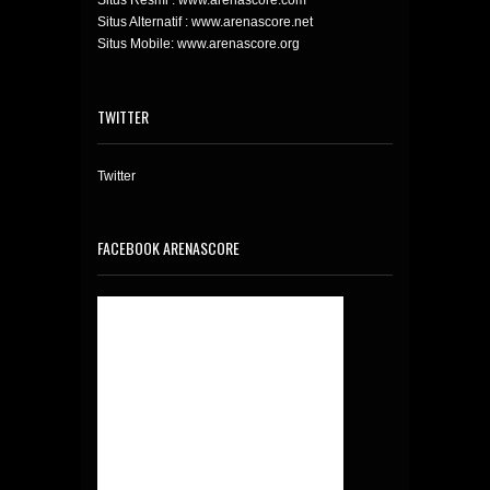
Situs Resmi : www.arenascore.com
Situs Alternatif : www.arenascore.net
Situs Mobile: www.arenascore.org
TWITTER
Twitter
FACEBOOK ARENASCORE