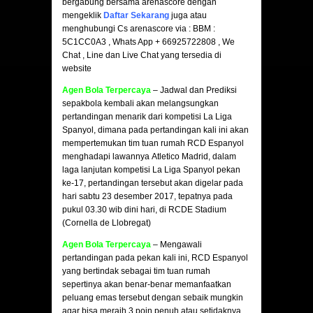
bergabung bersama arenascore dengan
mengeklik
Daftar Sekarang
juga atau
menghubungi Cs arenascore via : BBM :
5C1CC0A3 , Whats App + 66925722808 , We
Chat , Line dan Live Chat yang tersedia di
website
Agen Bola Terpercaya
– Jadwal dan Prediksi
sepakbola kembali akan melangsungkan
pertandingan menarik dari kompetisi La Liga
Spanyol, dimana pada pertandingan kali ini akan
mempertemukan tim tuan rumah RCD Espanyol
menghadapi lawannya Atletico Madrid, dalam
laga lanjutan kompetisi La Liga Spanyol pekan
ke-17, pertandingan tersebut akan digelar pada
hari sabtu 23 desember 2017, tepatnya pada
pukul 03.30 wib dini hari, di RCDE Stadium
(Cornella de Llobregat)
Agen Bola Terpercaya
– Mengawali
pertandingan pada pekan kali ini, RCD Espanyol
yang bertindak sebagai tim tuan rumah
sepertinya akan benar-benar memanfaatkan
peluang emas tersebut dengan sebaik mungkin
agar bisa meraih 3 poin penuh atau setidaknya