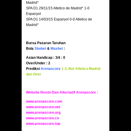
Madrid*
SPA D1 29/11/15 Atletico de Madrid* 1-0
Espanyol
SPA D1 14/03/15 Espanyol 0-0 Atletico de
Madrid*
Bursa Pasaran Taruhan
Bola
Sbobet
&
Maxbet
:
Asian Handicap : 3/4 : 0
Over/Under : 2
Prediksi
Arenascore
1-3, Bet Atletico Madrid
dan Over
Website Resmi Dan Alternatif Arenascore :
www.arenascore.com
www.arenascore.net
www.arenascore.org
www.arenascore.co
www.arenascore.top