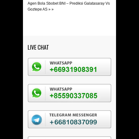
Agen Bola Sbobet BNI – Prediksi Galatasaray Vs
Goztepe AS
» »
LIVE CHAT