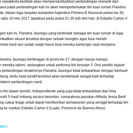
si sepakbola kembali akan mempersembahkan pertandingan menarik dari
mana pada pertandingan kali ini akan mempertemukan tim tuan rumah Flandria
, dalam laga lanjutan kompetisi Argentina Primera B Nacional pekan ke-30,
 rabu 10 mei 2017, tepatnya pada pukul 01.30 wib dini hari, di Estadio Carlos V
an kali ini, Flandria Jauregui yang bertindak sebagai tim tuan rumah di laga
faatkan situasi tersebut dengan sebaik mungkin agar bisa meraih
imal hasil seri sudah wajib harus bisa mereka kantongin saat menjamu
 Flandria Jauregui bertengger di posisi ke-17, dengan hanya mampu
h mereka lakoni, sedangkan untuk performa tim besutan F. Orsi sendiri sejauh
lima pertandingan terakhirnya Flandria Jauregui tidak terkalahkan dengan berhasil
ng, tentu hasil positif tersebut akan berdampak sangat baik terhadap
akoni pertandingan nanti.
 tim lawan sendiri, Independiente yang juga tidak terkalahkan dari lima
raih 5 hasil imbang secara beruntun, nampaknya pasukan Alfredo Jesús Berti
ang cukup tinggi untuk dapat memberikan perlawanan yang senggit terhadap tim
g ke markas Estadio Carlos V (Luján, Provincia de Buenos Aires)
bet
: