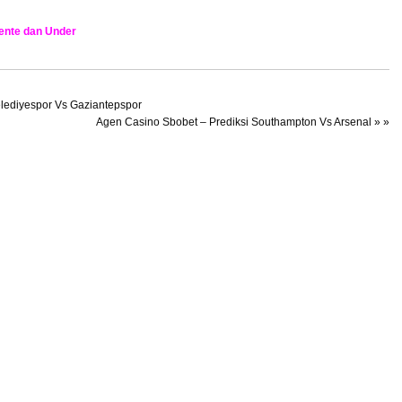
iente dan Under
elediyespor Vs Gaziantepspor
Agen Casino Sbobet – Prediksi Southampton Vs Arsenal
» »