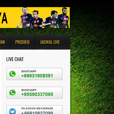
UAN
PREDIKSI
JADWAL LIVE
LIVE CHAT