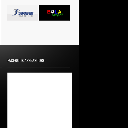
FACEBOOK ARENASCORE