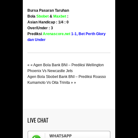
Bursa Pasaran Taruhan
Bola
Sbobet
&
Maxbet
:
Asian Handicap : 1/4 : 0
Over/Under : 3
Prediksi
Arenascore.net
1-1, Bet Perth Glory
dan Under
« «
Agen Bola Bank BNI – Prediksi Wellington
Phoenix Vs Newcastle Jets
Agen Bola Sbobet Bank BNI – Prediksi Roasso
Kumamoto Vs Oita Trinita
» »
LIVE CHAT