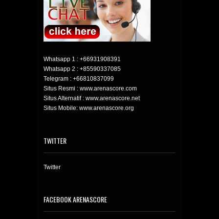
Whatsapp 1 :
+66931908391
Whatsapp 2 :
+85590337085
Telegram :
+66810837099
Situs Resmi : www.arenascore.com
Situs Alternatif : www.arenascore.net
Situs Mobile: www.arenascore.org
TWITTER
Twitter
FACEBOOK ARENASCORE