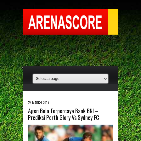
23 MARCH 2017
Agen Bola Terpercaya Bank BNI –
Prediksi Perth Glory Vs Sydney FC