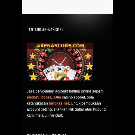
TENTANG ARENASCORE
Jasa pembuatan account betting online seperti
sbobet
,
ibcbet
,
338a
casino sbobet, bola
ketangkasan
tangkas net
. Untuk pembukaan
account betting, silahkan klik daftar atau hubungi
kami melalui live chat.