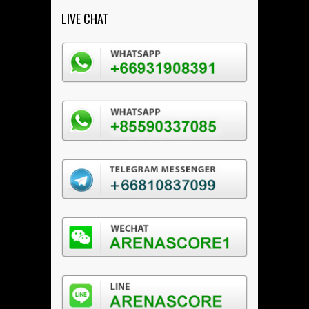
LIVE CHAT