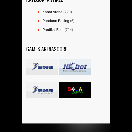
Kabar Arena
(720)
Panduan Betting
(6)
Prediksi Bola
(714)
GAMES ARENASCORE