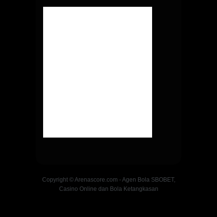
Copyright © Arenascore.com - Agen Bola SBOBET,
Casino Online dan Bola Ketangkasan