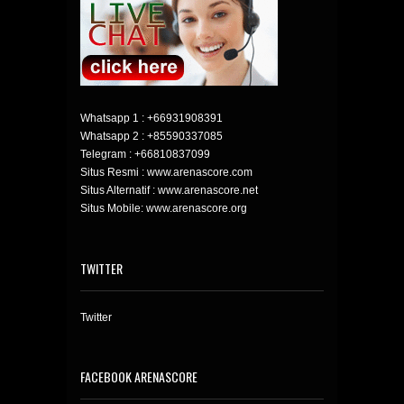
Whatsapp 1 :
+66931908391
Whatsapp 2 :
+85590337085
Telegram :
+66810837099
Situs Resmi : www.arenascore.com
Situs Alternatif : www.arenascore.net
Situs Mobile: www.arenascore.org
TWITTER
Twitter
FACEBOOK ARENASCORE