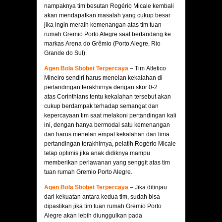
nampaknya tim besutan Rogério Micale kembali
akan mendapatkan masalah yang cukup besar
jika ingin meraih kemenangan atas tim tuan
rumah Gremio Porto Alegre saat bertandang ke
markas Arena do Grêmio (Porto Alegre, Rio
Grande do Sul)
Agen Bola Sbobet Terpercaya
– Tim Atletico
Mineiro sendiri harus menelan kekalahan di
pertandingan terakhirnya dengan skor 0-2
atas Corinthians tentu kekalahan tersebut akan
cukup berdampak terhadap semangat dan
kepercayaan tim saat melakoni pertandingan kali
ini, dengan hanya bermodal satu kemenangan
dan harus menelan empat kekalahan dari lima
pertandingan terakhirnya, pelatih Rogério Micale
tetap optimis jika anak didiknya mampu
memberikan perlawanan yang senggit atas tim
tuan rumah Gremio Porto Alegre.
Agen Bola Sbobet Terpercaya
– Jika ditinjau
dari kekuatan antara kedua tim, sudah bisa
dipastikan jika tim tuan rumah Gremio Porto
Alegre akan lebih diunggulkan pada