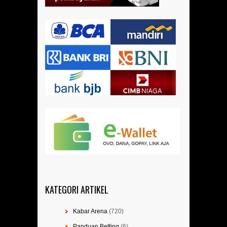
KATEGORI ARTIKEL
Kabar Arena
(720)
Panduan Betting
(6)