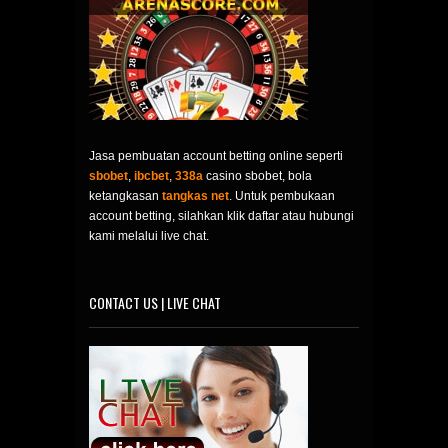
Jasa pembuatan account betting online seperti
sbobet
,
ibcbet
,
338a
casino sbobet, bola
ketangkasan
tangkas net
. Untuk pembukaan
account betting, silahkan klik daftar atau hubungi
kami melalui live chat.
CONTACT US | LIVE CHAT