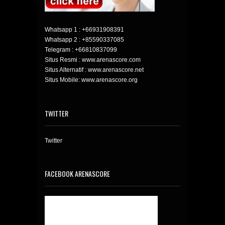
Whatsapp 1 :
+66931908391
Whatsapp 2 :
+85590337085
Telegram :
+66810837099
Situs Resmi : www.arenascore.com
Situs Alternatif : www.arenascore.net
Situs Mobile: www.arenascore.org
TWITTER
Twitter
FACEBOOK ARENASCORE