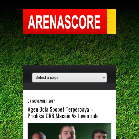
07 NOVEMBER 2017
Agen Bola Sbobet Terpercaya –
Prediksi CRB Maceio Vs Juventude