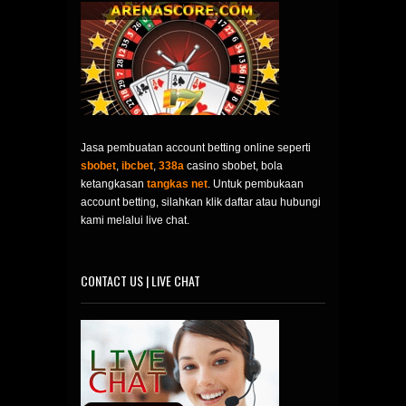
Jasa pembuatan account betting online seperti
sbobet
,
ibcbet
,
338a
casino sbobet, bola
ketangkasan
tangkas net
. Untuk pembukaan
account betting, silahkan klik daftar atau hubungi
kami melalui live chat.
CONTACT US | LIVE CHAT