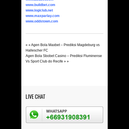
www.buildbet.com
www.logiclub.net
www.maxparlay.com
www.oddstown.com
« «
Agen Bola Maxbet – Prediksi Magdeburg vs
Hallescher FC
Agen Bola Sbobet Casino – Prediksi Fluminense
Vs Sport Club do Recife
» »
LIVE CHAT