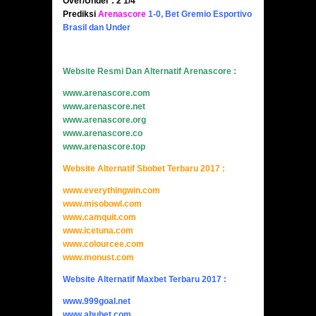
Over/Under : 2 1/4
Prediksi
Arenascore
1-0, Bet Gremio Esportivo
Brasil dan Under
Website Resmi Dan Alternatif Arenascore :
www.arenascore.com
www.arenascore.net
www.arenascore.org
www.arenascore.co
www.arenascore.top
Website Alternatif Sbobet Terbaru 2017 :
www.everythingwin.com
www.misobowl.com
www.camquit.com
www.icetuna.com
www.colourcee.com
www.monust.com
Website Alternatif Maxbet Terbaru 2017 :
www.999goal.net
www.abubet.com