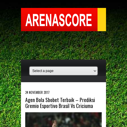
24 NOVEMBER 2017
Agen Bola Sbobet Terbaik – Prediksi
Gremio Esportivo Brasil Vs Criciuma