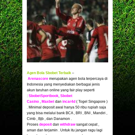
Agen Bola Sbobet Terbaik
–
Arenascore
merupakan agen bola terpercaya di
Indonesia yang menyediakan berbagai jenis
akun taruhan online yang fair play seperti
:
SbobetSportbook
,
Sbobet
Casino
,
Maxbet
dan
incar4d
( Togel Singapore )
. Minimal deposit awal hanya 50 ribu rupiah saja
yang bisa melalui bank BCA , BRI , BNI , Mandiri ,
Cimb , Bjb , dan Danamon .
Proses
deposit
dan
withdraw
sangat cepat ,
aman dan terjamin . Untuk itu jangan ragu lagi