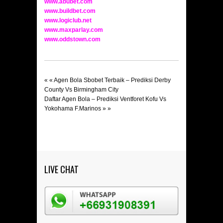
www.abubet.com
www.buildbet.com
www.logiclub.net
www.maxparlay.com
www.oddstown.com
« «
Agen Bola Sbobet Terbaik – Prediksi Derby
County Vs Birmingham City
Daftar Agen Bola – Prediksi Ventforet Kofu Vs
Yokohama F.Marinos
» »
LIVE CHAT