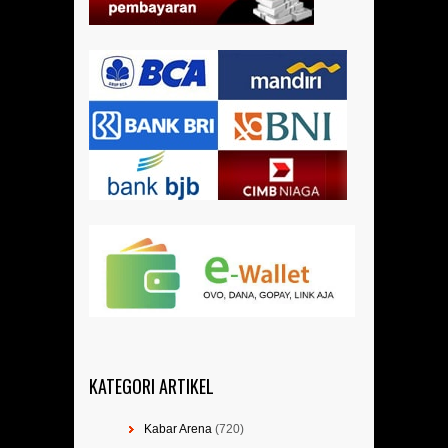
KATEGORI ARTIKEL
Kabar Arena
(720)