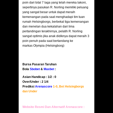
poin dari total 7 laga yang telah mereka lakoni,
sepertinya pasukan R. Norling memiliki peluang
yang sangat besar untuk dapat meraih
kemenangan pada saat menghadapi tim tuan
rumah Helsingborgs, berbekal tiga kemenangan
dan menelan dua kekalahan dari lima
pertandingan terakhirnya, pelatih R. Norling
sangat optimis jika anak didiknya dapat meraih 3
poin penuh pada saat bertandang ke
markas Olympia (Helsingborg)
Bursa Pasaran Taruhan
Bola
Sbobet
&
Maxbet
:
Asian Handicap : 1/2 : 0
Over/Under : 2 1/4
Prediksi
Arenascore
1-0, Bet Helsingborgs
dan Under
Website Resmi Dan Alternatif Arenascore :