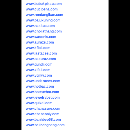
www.bubukpisau.com
www.cucipena.com
www.rendangikan.com
www.bajukuning.com
www.nasitua.com
www.choilathang.com
www.wasonis.com
www.aurazs.com
www.kfioli.com
www.lastaces.com
www.oacuraz.com
www.qundii.com
www.xifali.com
www.yqillw.com
www.underaces.com
www.hotbac.com
www.hotcuchot.com
www.jewelrybet.com
www.quixai.com
www.chanasure.com
www.chanaonly.com
www.banhbeo68.com
www.ballhengheng.com