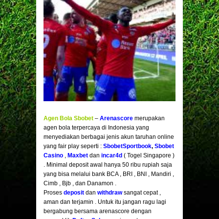
Agen Bola Sbobet
–
Arenascore
merupakan
agen bola terpercaya di Indonesia yang
menyediakan berbagai jenis akun taruhan online
yang fair play seperti :
SbobetSportbook
,
Sbobet
Casino
,
M
axbet
dan
inc
a
r4d
( Togel Singapore )
. Minimal deposit awal hanya 50 ribu rupiah saja
yang bisa melalui bank BCA , BRI , BNI , Mandiri ,
Cimb , Bjb , dan Danamon .
Proses
deposit
dan
wi
t
hdraw
sangat cepat ,
aman dan terjamin . Untuk itu jangan ragu lagi
bergabung bersama arenascore dengan