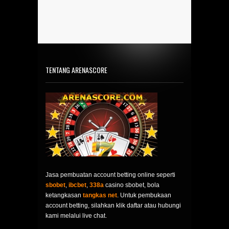
TENTANG ARENASCORE
Jasa pembuatan account betting online seperti
sbobet
,
ibcbet
,
338a
casino sbobet, bola
ketangkasan
tangkas net
. Untuk pembukaan
account betting, silahkan klik daftar atau hubungi
kami melalui live chat.