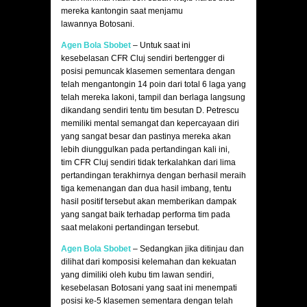
mereka kantongin saat menjamu
lawannya Botosani.
Agen Bola Sbobet
– Untuk saat ini
kesebelasan CFR Cluj sendiri bertengger di
posisi pemuncak klasemen sementara dengan
telah mengantongin 14 poin dari total 6 laga yang
telah mereka lakoni, tampil dan berlaga langsung
dikandang sendiri tentu tim besutan D. Petrescu
memiliki mental semangat dan kepercayaan diri
yang sangat besar dan pastinya mereka akan
lebih diunggulkan pada pertandingan kali ini,
tim CFR Cluj sendiri tidak terkalahkan dari lima
pertandingan terakhirnya dengan berhasil meraih
tiga kemenangan dan dua hasil imbang, tentu
hasil positif tersebut akan memberikan dampak
yang sangat baik terhadap performa tim pada
saat melakoni pertandingan tersebut.
Agen Bola Sbobet
– Sedangkan jika ditinjau dan
dilihat dari komposisi kelemahan dan kekuatan
yang dimiliki oleh kubu tim lawan sendiri,
kesebelasan Botosani yang saat ini menempati
posisi ke-5 klasemen sementara dengan telah