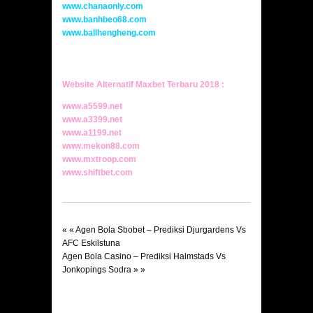
www.chanaonly.com
www.banhbeo68.com
www.ballhengheng.com
Website Alternatif Maxbet Terbaru 2018 :
www.a5599.net
www.a3399.net
www.a1199.net
www.mekon88.com
www.mxtroop.com
www.shiftbet.com
« «
Agen Bola Sbobet – Prediksi Djurgardens Vs
AFC Eskilstuna
Agen Bola Casino – Prediksi Halmstads Vs
Jonkopings Sodra
» »