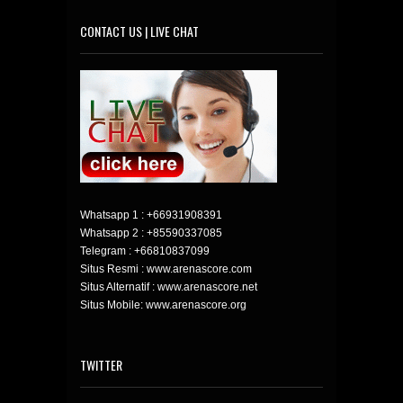
CONTACT US | LIVE CHAT
Whatsapp 1 :
+66931908391
Whatsapp 2 :
+85590337085
Telegram :
+66810837099
Situs Resmi : www.arenascore.com
Situs Alternatif : www.arenascore.net
Situs Mobile: www.arenascore.org
TWITTER