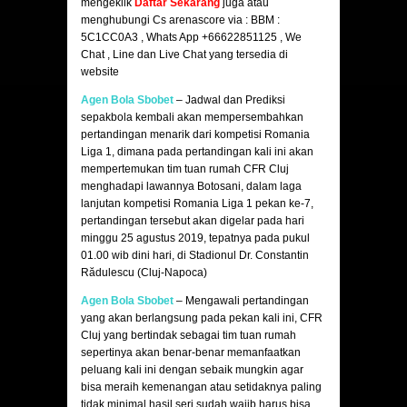
mengeklik
Daftar Sekarang
juga atau
menghubungi Cs arenascore via : BBM :
5C1CC0A3 , Whats App +66622851125 , We
Chat , Line dan Live Chat yang tersedia di
website
Agen Bola Sbobet
– Jadwal dan Prediksi
sepakbola kembali akan mempersembahkan
pertandingan menarik dari kompetisi Romania
Liga 1, dimana pada pertandingan kali ini akan
mempertemukan tim tuan rumah CFR Cluj
menghadapi lawannya Botosani, dalam laga
lanjutan kompetisi Romania Liga 1 pekan ke-7,
pertandingan tersebut akan digelar pada hari
minggu 25 agustus 2019, tepatnya pada pukul
01.00 wib dini hari, di Stadionul Dr. Constantin
Rădulescu (Cluj-Napoca)
Agen Bola Sbobet
– Mengawali pertandingan
yang akan berlangsung pada pekan kali ini, CFR
Cluj yang bertindak sebagai tim tuan rumah
sepertinya akan benar-benar memanfaatkan
peluang kali ini dengan sebaik mungkin agar
bisa meraih kemenangan atau setidaknya paling
tidak minimal hasil seri sudah wajib harus bisa