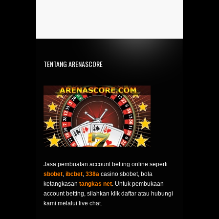
TENTANG ARENASCORE
Jasa pembuatan account betting online seperti
sbobet
,
ibcbet
,
338a
casino sbobet, bola
ketangkasan
tangkas net
. Untuk pembukaan
account betting, silahkan klik daftar atau hubungi
kami melalui live chat.