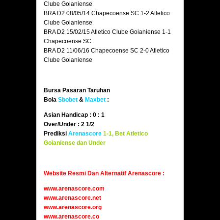
Clube Goianiense
BRA D2 08/05/14 Chapecoense SC 1-2 Atletico
Clube Goianiense
BRA D2 15/02/15 Atletico Clube Goianiense 1-1
Chapecoense SC
BRA D2 11/06/16 Chapecoense SC 2-0 Atletico
Clube Goianiense
Bursa Pasaran Taruhan
Bola
Sbobet
&
Maxbet
:
Asian Handicap : 0 : 1
Over/Under : 2 1/2
Prediksi
Arenascore
1-1, Bet Atletico
Goianiense dan Under
Website Resmi Dan Alternatif Arenascore :
www.arenascore.com
www.arenascore.net
www.arenascore.org
www.arenascore.co