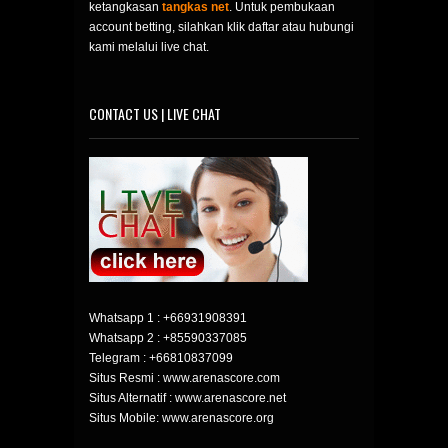
ketangkasan
tangkas net
. Untuk pembukaan
account betting, silahkan klik daftar atau hubungi
kami melalui live chat.
CONTACT US | LIVE CHAT
Whatsapp 1 :
+66931908391
Whatsapp 2 :
+85590337085
Telegram :
+66810837099
Situs Resmi : www.arenascore.com
Situs Alternatif : www.arenascore.net
Situs Mobile: www.arenascore.org