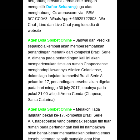
bergabung bersama arenascore dengan
mengeklik
Daftar Sekarang
juga atau
menghubungi Cs arenascore via : BBM :
5C1CC0A3 , Whats App + 66925722808 , We
Chat , Line dan Live Chat yang tersedia di
website
Agen Bola Sbobet Online
– Jadwal dan Prediksi
sepakbola kembali akan mempersembahkan
pertandingan menarik dari kompetisi Brazil Serie
A, dimana pada pertandingan kali ini akan
mempertemukan tim tuan rumah Chapecoense
menghadapi lawannya Atletico Goianiense,
dalam laga lanjutan kompetisi Brazil Serie A
pekan ke-17, pertandingan tersebut akan digelar
pada hari minggu 30 july 2017, tepatnya pada
pukul 21.00 wib, di Arena Conda (Chapecó,
Santa Catarina)
Agen Bola Sbobet Online
– Melakoni laga
lanjutan pekan ke-17, kompetisi Brazil Serie
A, Chapecoense yang bertindak sebagai tim tuan
rumah pada pertandingan kali ini nampaknya
akan benar-benar memanfaatkan peluang emas
tersebut dengan sebaik mungkin agar bisa